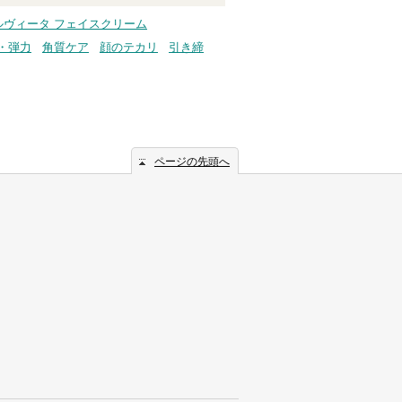
ルヴィータ フェイスクリーム
・弾力
角質ケア
顔のテカリ
引き締
ページの先頭へ