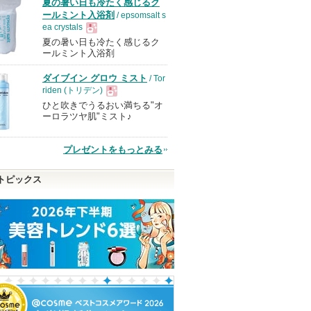
夏の暑い日も冷たく感じるク
ールミント入浴剤
/ epsomsalt s
ea crystals
夏の暑い日も冷たく感じるク
現
ールミント入浴剤
ダイブイン グロウ ミスト
/ Tor
品
riden (トリデン)
ひと吹きでうるおい満ちる"オ
現
ーロラツヤ肌"ミスト♪
品
プレゼントをもっとみる
トピックス