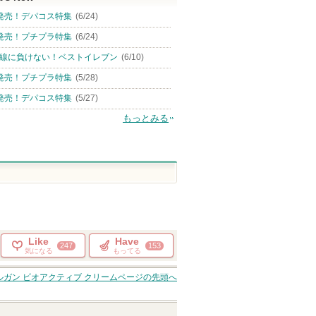
発売！デパコス特集
(6/24)
発売！プチプラ特集
(6/24)
線に負けない！ベストイレブン
(6/10)
発売！プチプラ特集
(5/28)
発売！デパコス特集
(5/27)
もっとみる
Like
Have
247
153
気になる
もってる
ルガン ビオアクティブ クリーム
ページの先頭へ