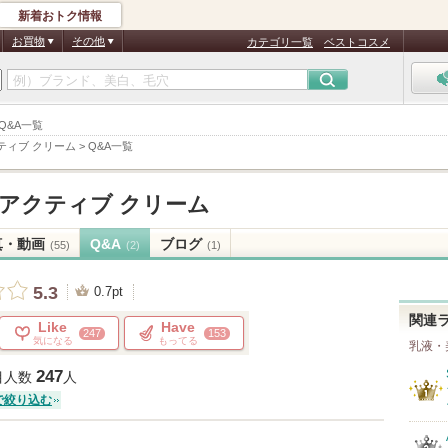
新着おトク情報
お買物
その他
カテゴリ一覧
ベストコスメ
Q&A一覧
ティブ クリーム
>
Q&A一覧
オアクティブ クリーム
真・動画
Q&A
ブログ
(55)
(2)
(1)
5.3
0.7pt
関連
Like
Have
247
153
気になる
もってる
乳液・
247
目人数
人
で絞り込む