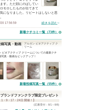
ます。ただ顔にのばしてい
ロモロしたものが出てきて
気になりました。リピートはしないと思
。
/20 17:56:59
続きを読む
新着クチコミ一覧
（73件）
アルガン ビオアクティブ ク
投稿写真・動画
リーム
ン ビオアクティブ クリーム
についての最新クチ
稿写真・動画をピックアップ！
新着投稿写真一覧（55件）
ブランドファンクラブ限定プレゼント
 1・9・17・24日 開催！】
(応募受付：8/1～8/8)