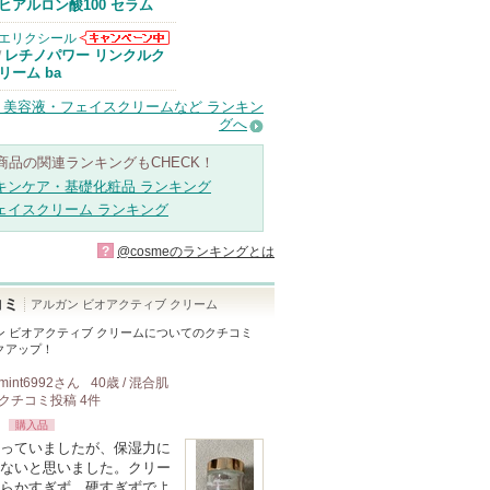
Anuaからのお
ヒアルロン酸100 セラム
知らせがありま
す
エリクシール
エリクシールか
レチノパワー リンクルク
/
らのお知らせが
リーム ba
あります
・美容液・フェイスクリームなど ランキン
グへ
商品の関連ランキングもCHECK！
キンケア・基礎化粧品 ランキング
ェイスクリーム ランキング
?
@cosmeのランキングとは
コミ
アルガン ビオアクティブ クリーム
ン ビオアクティブ クリーム
についてのクチコミ
クアップ！
mint6992
さん
40歳 / 混合肌
クチコミ投稿
4
件
購入品
っていましたが、保湿力に
ないと思いました。クリー
らかすぎず、硬すぎずでよ