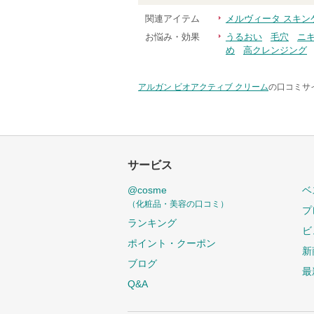
関連アイテム
メルヴィータ スキン
お悩み・効果
うるおい
毛穴
ニ
め
高クレンジング
アルガン ビオアクティブ クリーム
の口コミサイ
サービス
@cosme
ベ
（化粧品・美容の口コミ）
プ
ランキング
ビ
ポイント・クーポン
新
ブログ
最
Q&A