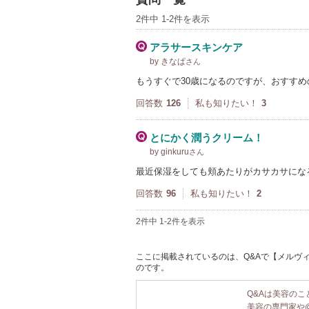
2件中 1-2件を表示
アラサースキンケア
by きなぱ
さん
もうすぐで30歳になるのですが、おすす
回答数
126
私も知りたい！
3
とにかく潤うクリーム！
by ginkuru
さん
最近保湿をしても頬あたりがカサカサになるの
回答数
96
私も知りたい！
2
2件中 1-2件を表示
ここに掲載されているのは、Q&Aで【メルヴィ
のです。
Q&Aは美容の
美容の専門家や