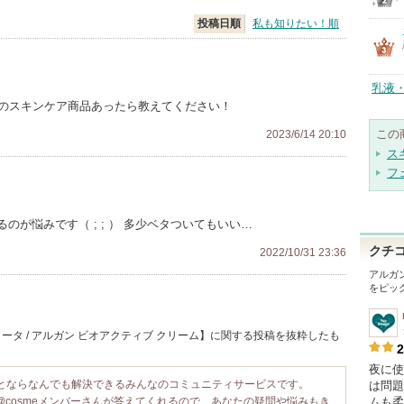
投稿日順
私も知りたい！順
乳液
めのスキンケア商品あったら教えてください！
この
2023/6/14 20:10
ス
フ
が悩みです（ ; ; ） 多少ベタついてもいい…
クチ
2022/10/31 23:36
アルガ
をピッ
ータ / アルガン ビオアクティブ クリーム】に関する投稿を抜粋したも
2
夜に使
ことならなんでも解決できるみんなのコミュニティサービスです。
は問題
@cosmeメンバーさんが答えてくれるので、あなたの疑問や悩みもき
ムも柔