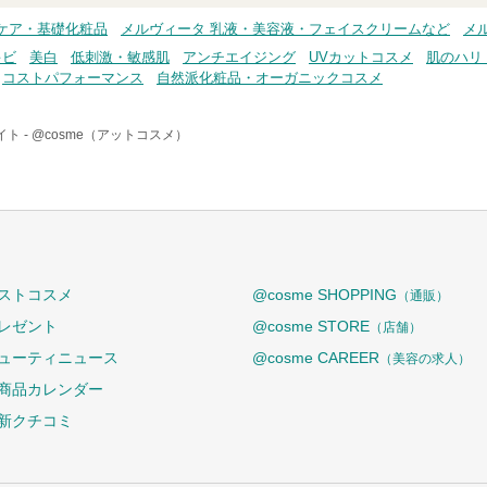
ケア・基礎化粧品
メルヴィータ 乳液・美容液・フェイスクリームなど
メ
キビ
美白
低刺激・敏感肌
アンチエイジング
UVカットコスメ
肌のハリ
コストパフォーマンス
自然派化粧品・オーガニックコスメ
ト -
@cosme（アットコスメ）
ストコスメ
@cosme SHOPPING
（通販）
レゼント
@cosme STORE
（店舗）
ューティニュース
@cosme CAREER
（美容の求人）
商品カレンダー
新クチコミ