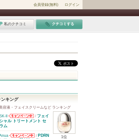
会員登録(無料)
ログイン
私のクチコミ
クチコミする
ランキング
美容液・フェイスクリームなど ランキング
フェイ
SK-II
/
SK-IIからのお
シャル トリートメント セ
知らせがありま
ラム
す
PDRN
Anua
/
1位