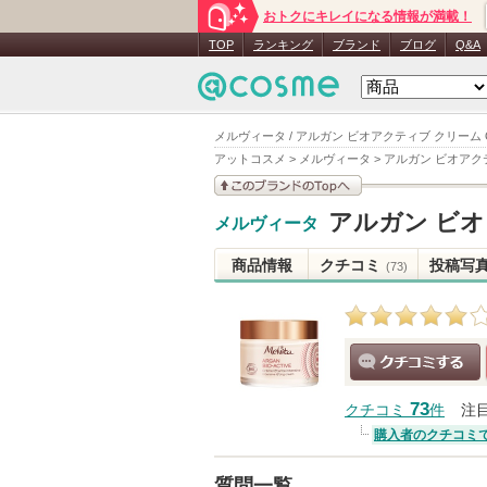
おトクにキレイになる情報が満載！
TOP
ランキング
ブランド
ブログ
Q&A
メルヴィータ / アルガン ビオアクティブ クリーム 
アットコスメ
>
メルヴィータ
>
アルガン ビオアク
このブランドの情報を
アルガン ビ
メルヴィータ
見る
商品情報
クチコミ
投稿写
(73)
クチコミする
73
クチコミ
件
注
購入者のクチコミ
質問一覧