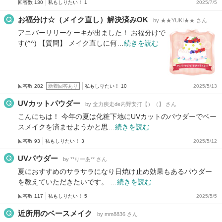
回答数 130
私もしりたい！ 1
2025/7/5
お福分け☆（メイク直し）解決済みOK
by ★★YUKI★★ さん
アニバーサリーケーキが出ました！ お福分けで
す(^^) 【質問】 メイク直しに何…
続きを読む
回答数 282
新着回答あり
私もしりたい！ 10
2025/5/13
UVカットパウダー
by 全力疾走de内野安打【）（】 さん
こんにちは！ 今年の夏は化粧下地にUVカットのパウダーでベー
スメイクを済ませようかと思…
続きを読む
回答数 93
私もしりたい！ 3
2025/5/12
UVパウダー
by **りーあ** さん
夏におすすめのサラサラになり日焼け止め効果もあるパウダー
を教えていただきたいです。 …
続きを読む
回答数 117
私もしりたい！ 5
2025/5/5
近所用のベースメイク
by mm8836 さん