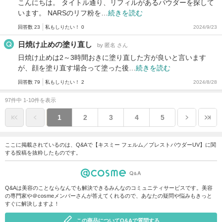
こんにちは。 タイトル通り、リフィルがあるパウダーを探して
います。 NARSのリフ粉を…
続きを読む
回答数 23
私もしりたい！ 0
2024/9/23
日焼け止めの塗り直し
by 匿名 さん
日焼け止めは2～3時間おきに塗り直した方が良いと言います
が、顔を塗り直す場合って塗った後…
続きを読む
回答数 79
私もしりたい！ 2
2024/8/28
97件中 1-10件を表示
1
2
3
4
5
ここに掲載されているのは、Q&Aで【キスミー フェルム／プレストパウダーUV】に関
する投稿を抜粋したものです。
Q&Aは美容のことならなんでも解決できるみんなのコミュニティサービスです。美容
の専門家や＠cosmeメンバーさんが答えてくれるので、あなたの疑問や悩みもきっと
すぐに解決しますよ！
この商品についてQ&Aで質問する