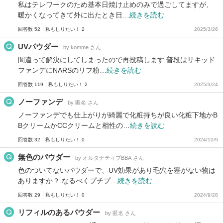
私はテレワークのため基本日焼け止めのみで過ごしてますが、
暖かくなってきて外に出たとき日…
続きを読む
回答数 52
私もしりたい！ 2
2025/3/26
UVパウダー
by komme さん
間違って解決にしてしまったので再投稿します 普段はリキッド
ファンデにNARSのリフ粉…
続きを読む
回答数 119
私もしりたい！ 2
2025/3/24
ノーファンデ
by 匿名 さん
ノーファンデでも仕上がりが綺麗で化粧持ちが良い化粧下地かB
BクリームかCCクリームと相性の…
続きを読む
回答数 32
私もしりたい！ 0
2024/10/9
無色のパウダー
by オルタナティブBBA さん
色のついてないパウダーで、UV効果があり毛穴を塞がない物は
ありますか？ なるべくプチプ…
続きを読む
回答数 29
私もしりたい！ 0
2024/9/28
リフィルのあるパウダー
by 匿名 さん