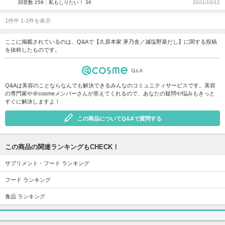
回答数 259
私もしりたい！ 36
2021/10/12
1件中 1-1件を表示
ここに掲載されているのは、Q&Aで【久原本家 茅乃舎／減塩野菜だし】に関する投稿
を抜粋したものです。
Q&Aは美容のことならなんでも解決できるみんなのコミュニティサービスです。美容
の専門家や＠cosmeメンバーさんが答えてくれるので、あなたの疑問や悩みもきっと
すぐに解決しますよ！
この商品についてQ&Aで質問する
この商品の関連ランキングもCHECK！
サプリメント・フード ランキング
フード ランキング
食品 ランキング