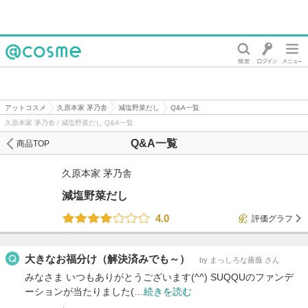
@cosme
アットコスメ
久原本家 茅乃舎
減塩野菜だし
Q&A一覧
久原本家 茅乃舎 / 減塩野菜だし Q&A一覧
Q&A一覧
商品TOP
久原本家 茅乃舎
減塩野菜だし
4.0
評価グラフ
大きなお福分け（解決済みでも～）
by まっしろな薔薇 さん
みなさま いつもありがとうございます(^^) SUQQUのファンデ
ーションが当たりました(…
続きを読む