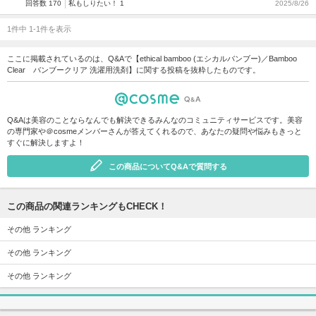
回答数 170
私もしりたい！ 1
2025/8/26
1件中 1-1件を表示
ここに掲載されているのは、Q&Aで【ethical bamboo (エシカルバンブー)／Bamboo
Clear バンブークリア 洗濯用洗剤】に関する投稿を抜粋したものです。
Q&Aは美容のことならなんでも解決できるみんなのコミュニティサービスです。美容
の専門家や＠cosmeメンバーさんが答えてくれるので、あなたの疑問や悩みもきっと
すぐに解決しますよ！
この商品についてQ&Aで質問する
この商品の関連ランキングもCHECK！
その他 ランキング
その他 ランキング
その他 ランキング