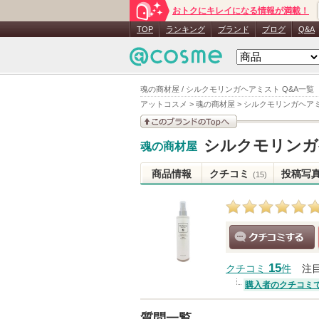
おトクにキレイになる情報が満載！
TOP
ランキング
ブランド
ブログ
Q&A
魂の商材屋 / シルクモリンガヘアミスト Q&A一覧
アットコスメ
>
魂の商材屋
>
シルクモリンガヘア
このブランドの情報を
シルクモリンガ
魂の商材屋
見る
商品情報
クチコミ
投稿写
(15)
クチコミする
15
クチコミ
件
注
購入者のクチコミ
質問一覧