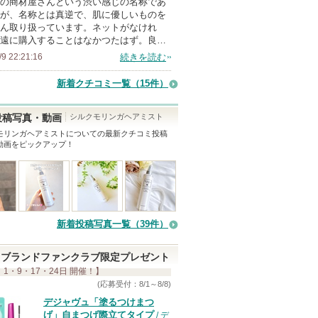
の商材屋さんという渋い感じの名称であ
ン
が、名称とは真逆で、肌に優しいものを
バ
ん取り扱っています。ネットがなけれ
遠に購入することはなかつたはず。良…
ー
/9 22:21:16
続きを読む
に
お
新着クチコミ一覧
（15件）
気
に
シルクモリンガヘアミスト
投稿写真・動画
入
モリンガヘアミスト
についての最新クチコミ投稿
動画をピックアップ！
り
登
録
さ
れ
新着投稿写真一覧（39件）
て
い
ブランドファンクラブ限定プレゼント
ま
 1・9・17・24日 開催！】
す
(応募受付：8/1～8/8)
デジャヴュ「塗るつけまつ
げ」自まつげ際立てタイプ
/ デ