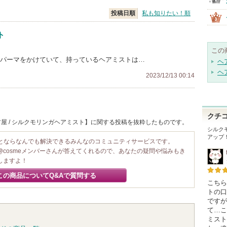
投稿日順
私も知りたい！順
ト
この
トパーマをかけていて、持っているヘアミストは…
ヘ
ヘ
2023/12/13 00:14
クチ
屋 / シルクモリンガヘアミスト】に関する投稿を抜粋したものです。
シルク
アップ
ことならなんでも解決できるみんなのコミュニティサービスです。
@cosmeメンバーさんが答えてくれるので、あなたの疑問や悩みもき
しますよ！
この商品についてQ&Aで質問する
こちら
トの口
ですが
て…こ
ミスト