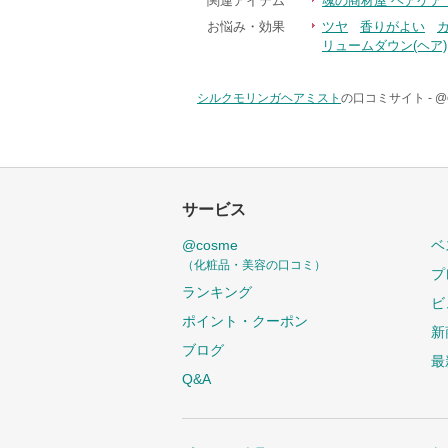
関連アイテム
魂の商材屋 ヘアケア
お悩み・効果
ツヤ
香りがよい
リュームダウン(ヘア)
シルクモリンガヘアミスト
の口コミサイト -
@
サービス
@cosme
ベ
（化粧品・美容の口コミ）
プ
ランキング
ビ
ポイント・クーポン
新
ブログ
最
Q&A