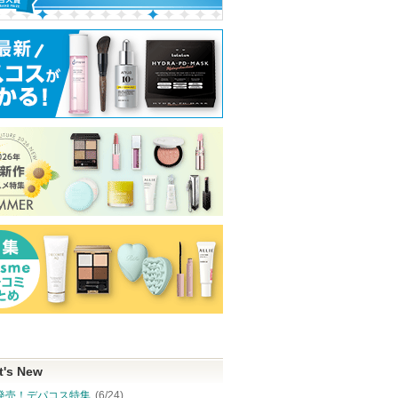
t's New
発売！デパコス特集
(6/24)