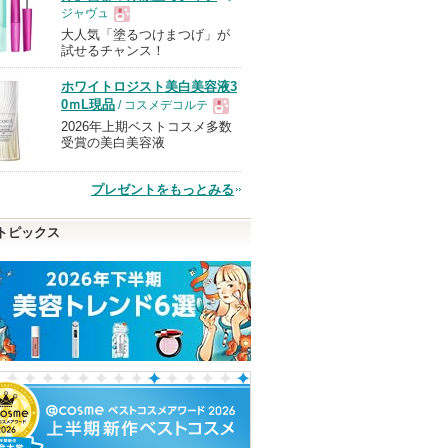
ジャヴュ
大人気「塗るつけまつげ」が
現
試せるチャンス！
ホワイトロジスト美白美容液3
品
0ｍL現品
/ コスメデコルテ
2026年上期ベストコスメ多数
現
受賞の美白美容液
品
プレゼントをもっとみる
トピックス