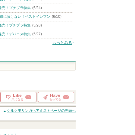
発売！プチプラ特集
(6/24)
線に負けない！ベストイレブン
(6/10)
発売！プチプラ特集
(5/28)
発売！デパコス特集
(5/27)
もっとみる
Like
Have
35
17
気になる
もってる
シルクモリンガヘアミスト
ページの先頭へ