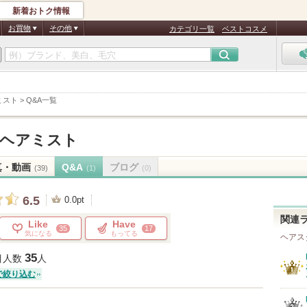
新着おトク情報
お買物
その他
カテゴリ一覧
ベストコスメ
ミスト
>
Q&A一覧
ヘアミスト
真・動画
Q&A
ブログ
(39)
(1)
(0)
6.5
0.0pt
関連
Like
Have
35
17
気になる
もってる
ヘアス
35
目人数
人
で絞り込む