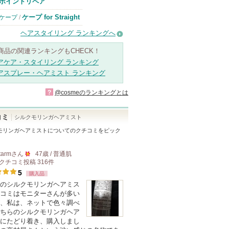
ポイントリペア
ケープ for Straight
ケープ
/
ヘアスタイリング ランキングへ
商品の関連ランキングもCHECK！
アケア・スタイリング ランキング
アスプレー・ヘアミスト ランキング
?
@cosmeのランキングとは
コミ
シルクモリンガヘアミスト
モリンガヘアミスト
についてのクチコミをピック
！
tarm
さん
47歳 / 普通肌
クチコミ投稿
316
件
50
5
購入品
人
のシルクモリンガヘアミス
以
コミはモニターさんが多い
上
、私は、ネットで色々調べ
の
ちらのシルクモリンガヘア
にたどり着き、購入しまし
メ