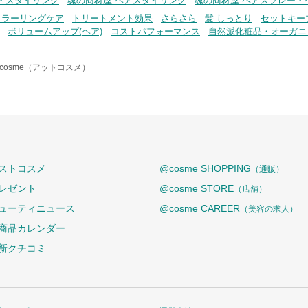
・スタイリング
魂の商材屋 ヘアスタイリング
魂の商材屋 ヘアスプレー・
カラーリングケア
トリートメント効果
さらさら
髪 しっとり
セットキー
ボリュームアップ(ヘア)
コストパフォーマンス
自然派化粧品・オーガニ
cosme（アットコスメ）
ストコスメ
@cosme SHOPPING
（通販）
レゼント
@cosme STORE
（店舗）
ューティニュース
@cosme CAREER
（美容の求人）
商品カレンダー
新クチコミ