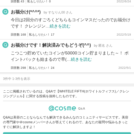
回答数 43
私もしりたい！ 0
2022/6/24
お福分け(*^^*)
by すなりん00 さん
今日は2回分のすごろくどちらもコインマスだったのでお福分け
です！ クレンジン…
続きを読む
回答数 168
私もしりたい！ 17
2022/5/19
お福分けです！解決済みでもどうぞ(^^)
by 匿名 さん
こつこつ貯めていたコインが50000コイン貯まりました～！ ポ
イントバックも始まるので早(…
続きを読む
回答数 298
私もしりたい！ 24
2022/5/1
3件中 1-3件を表示
ここに掲載されているのは、Q&Aで【WHITELE FIFTH(ホワイトルフィフス)／クレン
ジングジェル】に関する投稿を抜粋したものです。
Q&Aは美容のことならなんでも解決できるみんなのコミュニティサービスです。美容
の専門家や＠cosmeメンバーさんが答えてくれるので、あなたの疑問や悩みもきっと
すぐに解決しますよ！