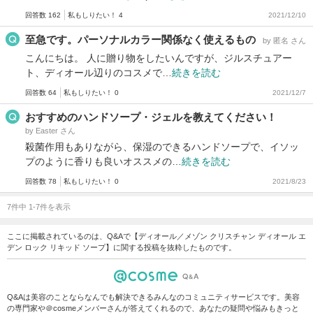
回答数 162
私もしりたい！ 4
2021/12/10
至急です。パーソナルカラー関係なく使えるもの
by 匿名 さん
こんにちは。 人に贈り物をしたいんですが、ジルスチュアー
ト、ディオール辺りのコスメで…
続きを読む
回答数 64
私もしりたい！ 0
2021/12/7
おすすめのハンドソープ・ジェルを教えてください！
by Easter さん
殺菌作用もありながら、保湿のできるハンドソープで、イソッ
プのように香りも良いオススメの…
続きを読む
回答数 78
私もしりたい！ 0
2021/8/23
7件中 1-7件を表示
ここに掲載されているのは、Q&Aで【ディオール／メゾン クリスチャン ディオール エ
デン ロック リキッド ソープ】に関する投稿を抜粋したものです。
Q&Aは美容のことならなんでも解決できるみんなのコミュニティサービスです。美容
の専門家や＠cosmeメンバーさんが答えてくれるので、あなたの疑問や悩みもきっと