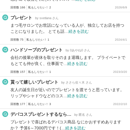
回答数 166
私もしりたい！ 2
2026/6/9
プレゼント
by svetlana さん
まつ毛サロンでお世話になっている人が、独立してお店を持つ
ことになりました。 とても話…
続きを読む
回答数 75
私もしりたい！ 1
2024/4/1
ハンドソープのプレゼント
by 0あやね0 さん
会社の後輩が産休を取りそのまま退職します。 プライベートで
もとても仲が良く、仕事面で…
続きを読む
回答数 157
私もしりたい！ 1
2023/3/20
貰って嬉しいプレゼント
by ささら佐々木 さん
友人の誕生日が近いのでプレゼントを渡そうと思っています。
リップやシャドウなどのコス…
続きを読む
回答数 177
私もしりたい！ 3
2022/2/10
デパコスプレゼントするなら…
by 匿名 さん
プレゼントで喜ばれるデパコス商品 なにかおすすめあります
か？ 予算6～7000円です！(…
続きを読む