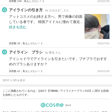
回答数 100
私もしりたい！ 1
2023/1/29
アイラインの引き方
by はるはる^_ さん
アットコスメのお姉さま方へ、男で画像の顔面
している者です。 韓国アイドルに憧れて最近…
続きを読む
回答数 30
私もしりたい！ 1
2022/7/20
アイライン ブラシ
by 匿名 さん
アイシャドウでアイラインを引きたいです。プチプラでおすす
めのブラシありますか？
回答数 41
私もしりたい！ 1
2022/1/26
3件中 1-3件を表示
ここに掲載されているのは、Q&Aで【FilliMilli／アイライナーブラシ510】に関する投稿
を抜粋したものです。