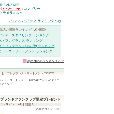
THE ANSWER
コンプリー
/
THE ANSWER
トラメラミルク
からのお知らせ
があります
スペシャルヘアケア ランキングへ
商品の関連ランキングもCHECK！
アケア・スタイリング ランキング
水・フレグランス ランキング
水・フレグランス(その他) ランキング
ウトバストリートメント ランキング
?
@cosmeのランキングとは
コミ
フレグランストリートメント TOKYO
ンストリートメント TOKYO
についてのクチコ
ックアップ！
ブランドファンクラブ限定プレゼント
 1・9・17・24日 開催！】
(応募受付：8/1～8/8)