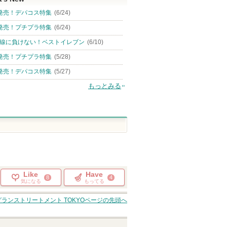
発売！デパコス特集
(6/24)
発売！プチプラ特集
(6/24)
線に負けない！ベストイレブン
(6/10)
発売！プチプラ特集
(5/28)
発売！デパコス特集
(5/27)
もっとみる
Like
Have
8
4
気になる
もってる
ランストリートメント TOKYO
ページの先頭へ