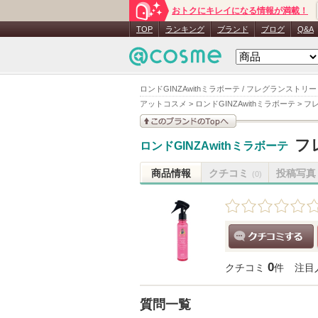
おトクにキレイになる情報が満載！
TOP
ランキング
ブランド
ブログ
Q&A
ロンドGINZAwithミラボーテ / フレグランストリー
アットコスメ
>
ロンドGINZAwithミラボーテ
>
フレ
このブランドの情報を
フ
ロンドGINZAwithミラボーテ
見る
商品情報
クチコミ
投稿写真
(0)
クチコミする
0
クチコミ
件
注目
質問一覧