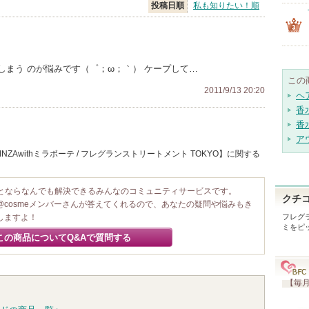
投稿日順
私も知りたい！順
まう のが悩みです（゜；ω；｀） ケープして…
この
2011/9/13 20:20
ヘ
香
香
ア
ZAwithミラボーテ / フレグランストリートメント TOKYO】に関する
ことならなんでも解決できるみんなのコミュニティサービスです。
クチ
@cosmeメンバーさんが答えてくれるので、あなたの疑問や悩みもき
しますよ！
フレグラ
ミをピ
この商品についてQ&Aで質問する
【毎月
て