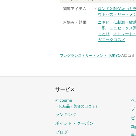
関連アイテム
ロンドGINZAwit
ウトバストリートメ
お悩み・効果
ニキビ
低刺激・敏
ー系
ユニセックス
っとり
ストレート
ガニックコスメ
フレグランストリートメント TOKYO
の口コミ
サービス
@cosme
ベ
（化粧品・美容の口コミ）
プ
ランキング
ビ
ポイント・クーポン
新
ブログ
最