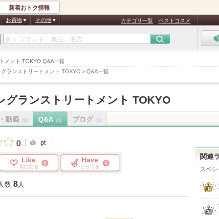
新着おトク情報
お買物
その他
カテゴリ一覧
ベストコスメ
トメント TOKYO Q&A一覧
グランストリートメント TOKYO
>
Q&A一覧
レグランストリートメント TOKYO
・動画
Q&A
ブログ
(0)
(1)
(0)
0
-pt
関連
Like
Have
8
4
気になる
もってる
スペシ
8
人数
人