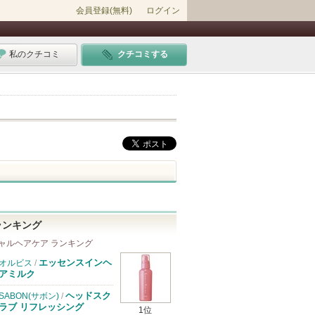
会員登録(無料)
ログイン
私のクチコミ
クチコミする
ランキング
ャルヘアケア ランキング
エッセンスインヘ
オルビス
/
アミルク
ヘッドスク
SABON(サボン)
/
ラブ リフレッシング
1位