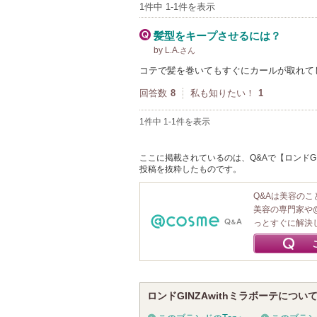
1件中 1-1件を表示
髪型をキープさせるには？
by L.A.
さん
コテで髪を巻いてもすぐにカールが取れてし
回答数
8
私も知りたい！
1
1件中 1-1件を表示
ここに掲載されているのは、Q&Aで【ロンドGIN
投稿を抜粋したものです。
Q&Aは美容の
美容の専門家や
っとすぐに解決
ロンドGINZAwithミラボーテについ