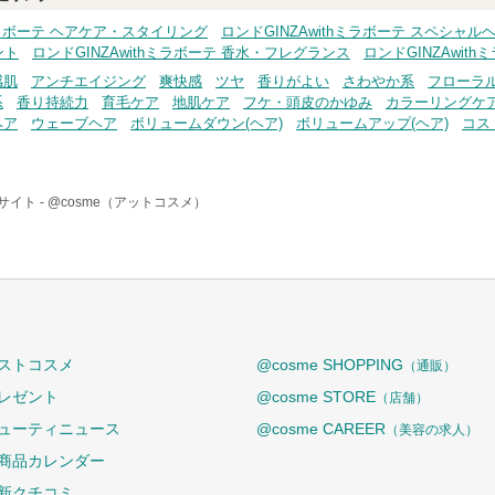
hミラボーテ ヘアケア・スタイリング
ロンドGINZAwithミラボーテ スペシャル
ント
ロンドGINZAwithミラボーテ 香水・フレグランス
ロンドGINZAwit
感肌
アンチエイジング
爽快感
ツヤ
香りがよい
さわやか系
フローラ
系
香り持続力
育毛ケア
地肌ケア
フケ・頭皮のかゆみ
カラーリングケ
ヘア
ウェーブヘア
ボリュームダウン(ヘア)
ボリュームアップ(ヘア)
コス
サイト -
@cosme（アットコスメ）
ストコスメ
@cosme SHOPPING
（通販）
レゼント
@cosme STORE
（店舗）
ューティニュース
@cosme CAREER
（美容の求人）
商品カレンダー
新クチコミ