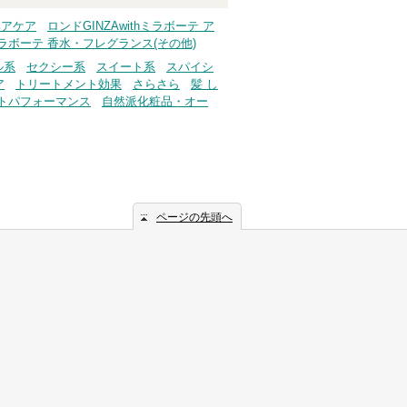
ヘアケア
ロンドGINZAwithミラボーテ ア
hミラボーテ 香水・フレグランス(その他)
ル系
セクシー系
スイート系
スパイシ
ア
トリートメント効果
さらさら
髪 し
トパフォーマンス
自然派化粧品・オー
ページの先頭へ