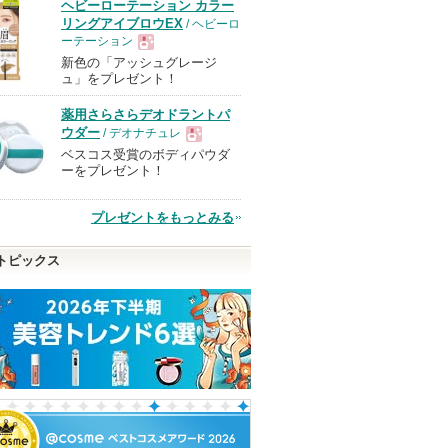
ヘビーローテーション カラー
リングアイブロウEX
/ ヘビーロ
ーテーション
新色の「アッシュグレージ
現
ュ」をプレゼント！
薬用さらさらデオドラントパ
品
ウダー
/ デオナチュレ
ベスコス受賞のボディパウダ
現
ーをプレゼント！
品
プレゼントをもっとみる
トピックス