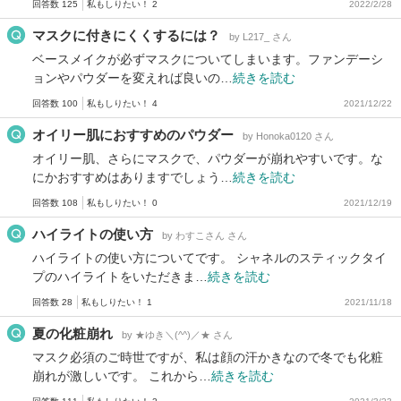
回答数 125
私もしりたい！ 2
2022/2/28
マスクに付きにくくするには？
by L217_ さん
ベースメイクが必ずマスクについてしまいます。ファンデーシ
ョンやパウダーを変えれば良いの…
続きを読む
回答数 100
私もしりたい！ 4
2021/12/22
オイリー肌におすすめのパウダー
by Honoka0120 さん
オイリー肌、さらにマスクで、パウダーが崩れやすいです。な
にかおすすめはありますでしょう…
続きを読む
回答数 108
私もしりたい！ 0
2021/12/19
ハイライトの使い方
by わすこさん さん
ハイライトの使い方についてです。 シャネルのスティックタイ
プのハイライトをいただきま…
続きを読む
回答数 28
私もしりたい！ 1
2021/11/18
夏の化粧崩れ
by ★ゆき＼(^^)／★ さん
マスク必須のご時世ですが、私は顔の汗かきなので冬でも化粧
崩れが激しいです。 これから…
続きを読む