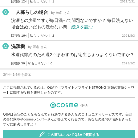
回答数 124
私もしりたい！ 1
2023/5/31
一人暮らしの場合
by 匿名 さん
洗濯もの少量ですが毎日洗って問題ないですか？ 毎日洗えない
場合はぬいだもの洗わない間…
続きを読む
回答数 164
私もしりたい！ 2
2023/5/3
洗濯機
by 匿名 さん
水道代節約のため週2回まわすのは衛生じょうよくないですか？
回答数 56
私もしりたい！ 0
2023/5/2
3件中 1-3件を表示
ここに掲載されているのは、Q&Aで【ブライト／ブライトSTRONG 衣類の爽快シャワ
ー】に関する投稿を抜粋したものです。
Q&Aは美容のことならなんでも解決できるみんなのコミュニティサービスです。美容
の専門家や＠cosmeメンバーさんが答えてくれるので、あなたの疑問や悩みもきっと
すぐに解決しますよ！
この商品についてQ&Aで質問する