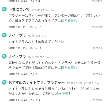
回答数 89
私もしりたい！ 3
2026/4/29
下着について
by sanriochan さん
ブラジャーはワイヤーが痛く、アンダーの締め付けも苦しいた
め、最近スポブラのようなタイプ…
続きを読む
回答数 102
私もしりたい！ 0
2025/8/15
ナイトブラ
by 涅7788 さん
ナイトブラのおすすめ教えてください
回答数 106
私もしりたい！ 2
2025/7/8
ナイトブラ
by おかめﾁｬﾝ さん
高校生なんですがおすすめのナイトブラありませんか？多分骨
格ウェーブで胸は低めの位置にあ…
続きを読む
回答数 73
私もしりたい！ 1
2025/6/6
おすすめのナイトブラ、ブラジャー
by 身長が欲しい一般人 さん
ナイトブラに手を出そうと思っているのですが、どれがいいの
かよくわかりません。 店舗や…
続きを読む
回答数 99
私もしりたい！ 3
2025/5/19