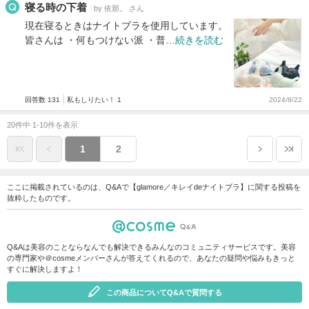
寝る時の下着
by 依那。 さん
現在寝るときはナイトブラを使用しています。
皆さんは ・何もつけない派 ・普…
続きを読む
回答数 131
私もしりたい！ 1
2024/8/22
20件中 1-10件を表示
1
2
ここに掲載されているのは、Q&Aで【glamore／キレイdeナイトブラ】に関する投稿を
抜粋したものです。
Q&Aは美容のことならなんでも解決できるみんなのコミュニティサービスです。美容
の専門家や＠cosmeメンバーさんが答えてくれるので、あなたの疑問や悩みもきっと
すぐに解決しますよ！
この商品についてQ&Aで質問する