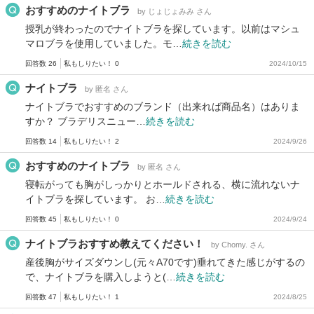
おすすめのナイトブラ
by じょじょみみ さん
授乳が終わったのでナイトブラを探しています。以前はマシュ
マロブラを使用していました。モ…
続きを読む
回答数 26
私もしりたい！ 0
2024/10/15
ナイトブラ
by 匿名 さん
ナイトブラでおすすめのブランド（出来れば商品名）はありま
すか？ ブラデリスニュー…
続きを読む
回答数 14
私もしりたい！ 2
2024/9/26
おすすめのナイトブラ
by 匿名 さん
寝転がっても胸がしっかりとホールドされる、横に流れないナ
イトブラを探しています。 お…
続きを読む
回答数 45
私もしりたい！ 0
2024/9/24
ナイトブラおすすめ教えてください！
by Chomy. さん
産後胸がサイズダウンし(元々A70です)垂れてきた感じがするの
で、ナイトブラを購入しようと(…
続きを読む
回答数 47
私もしりたい！ 1
2024/8/25