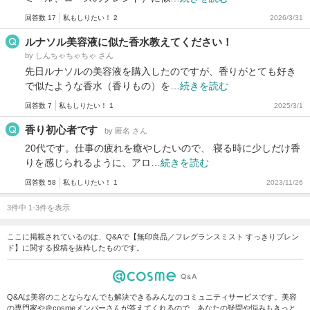
回答数 17
私もしりたい！ 2
2026/3/31
ルナソル美容液に似た香水教えてください！
by しんちゃちゃちゃ さん
先日ルナソルの美容液を購入したのですが、香りがとても好き
で似たような香水（香りもの）を…
続きを読む
回答数 7
私もしりたい！ 1
2025/3/1
香り初心者です
by 匿名 さん
20代です。仕事の疲れを癒やしたいので、 寝る時に少しだけ香
りを感じられるように、アロ…
続きを読む
回答数 58
私もしりたい！ 1
2023/11/26
3件中 1-3件を表示
ここに掲載されているのは、Q&Aで【無印良品／フレグランスミスト すっきりブレン
ド】に関する投稿を抜粋したものです。
Q&Aは美容のことならなんでも解決できるみんなのコミュニティサービスです。美容
の専門家や＠cosmeメンバーさんが答えてくれるので、あなたの疑問や悩みもきっと