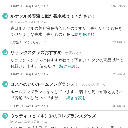
回答数 58
私もしりたい！ 4
2025/3/29
ルナソル美容液に似た香水教えてください！
by しんちゃちゃちゃ さん
先日ルナソルの美容液を購入したのですが、香りがとても好き
で似たような香水（香りもの）を…
続きを読む
回答数 7
私もしりたい！ 1
2025/3/1
リラックスグッズおすすめ
by 匿名 さん
リラックスグッズのおすすめ教えて下さい！ タグの商品以外で
お願いします。 貼るだけ…
続きを読む
回答数 58
私もしりたい！ 2
2024/7/4
コスパのいいルームフレグランス！
by ぴぴぷぴ さん
ルームフレグランスを探しています。 苦手な匂いが割とあるの
で店舗で探したいのですが、…
続きを読む
回答数 31
私もしりたい！ 1
2024/6/24
ウッディ（ヒノキ）系のフレグランスグッズ
by ノムノムチョアヨ さん
友達からの誕生日プレゼントのリクエストとでウッディ系（ヒ