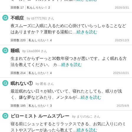
回答数 17
私もしりたい！ 2
2026/3/31
不眠症
by ゆ7771761 さん
夜スムーズに入眠に入るために心掛けていらっしゃることなど
はありますか？？運動する湯船に…
続きを読む
回答数 220
私もしりたい！ 4
2025/12/3
睡眠
by Lisa1004 さん
生まれてからずーっと30数年寝つきが悪いです。よく眠れる方
法を教えてください。 カ…
続きを読む
回答数 214
私もしりたい！ 4
2025/10/21
眠れない①
by 匿名 さん
最近眠れない日々が続いていて、寝れたとしても、眠りが浅
く、嫌な夢などみたり、メンタルが…
続きを読む
回答数 195
私もしりたい！ 3
2025/4/9
ピローミスト ルームスプレー
by まりのねこ さん
寝る前にシュッとするとリラックスできる、お気に入りにのミ
ストやスプレーがあったら教えて…
続きを読む