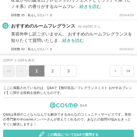
ノキ系）の香りがするルームフレ…
続きを読む
回答数 35
私もしりたい！ 0
2024/4/29
おすすめのルームフレグランス
by toy092 さん
美容外申し訳ございません。 おすすめのルームフレグランスを
知りたくて質問いたしま…
続きを読む
回答数 43
私もしりたい！ 2
2024/3/12
23件中 1-10件を表示
1
2
3
ここに掲載されているのは、Q&Aで【無印良品／フレグランスミスト おやすみブレン
ド】に関する投稿を抜粋したものです。
Q&Aは美容のことならなんでも解決できるみんなのコミュニティサービスです。美容
の専門家や＠cosmeメンバーさんが答えてくれるので、あなたの疑問や悩みもきっと
すぐに解決しますよ！
この商品についてQ&Aで質問する