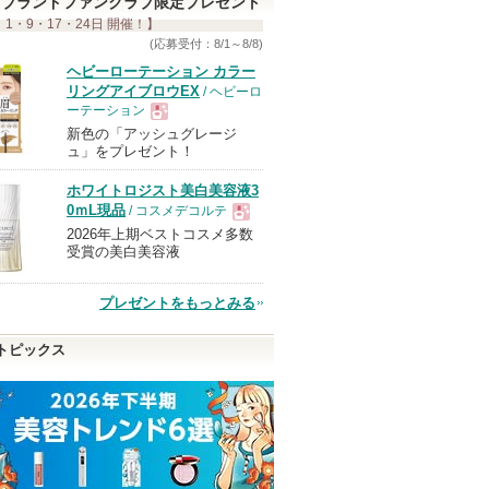
ま
ブランドファンクラブ限定プレゼント
 1・9・17・24日 開催！】
す
(応募受付：8/1～8/8)
ヘビーローテーション カラー
リングアイブロウEX
/ ヘビーロ
ーテーション
新色の「アッシュグレージ
現
ュ」をプレゼント！
ホワイトロジスト美白美容液3
品
0ｍL現品
/ コスメデコルテ
2026年上期ベストコスメ多数
現
受賞の美白美容液
品
プレゼントをもっとみる
トピックス