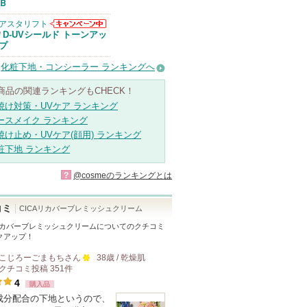
Ｂ
アスタリフト
アスタリフトか
D-UVシールド トーンアッ
/
らのお知らせが
プ
あります
化粧下地・コンシーラー ランキングへ
商品の関連ランキングもCHECK！
焼け対策・UVケア ランキング
ースメイク ランキング
焼け止め・UVケア(顔用) ランキング
粧下地 ランキング
?
@cosmeのランキングとは
コミ
CICAリカバーブレミッシュクリーム
Aリカバーブレミッシュクリーム
についてのクチコミ
クアップ！
こじろーごまもち
さん
38歳 / 乾燥肌
クチコミ投稿
351
件
100
4
購入品
人
A成分配合の下地というので、
以