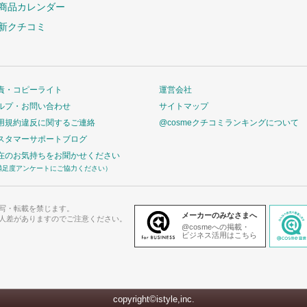
商品カレンダー
新クチコミ
責・コピーライト
運営会社
ルプ・お問い合わせ
サイトマップ
用規約違反に関するご連絡
@cosmeクチコミランキングについて
スタマーサポートブログ
在のお気持ちをお聞かせください
満足度アンケートにご協力ください）
写・転載を禁じます。
メーカーのみなさまへ
人差がありますのでご注意ください。
@cosmeへの掲載・
ビジネス活用はこちら
copyright©istyle,inc.