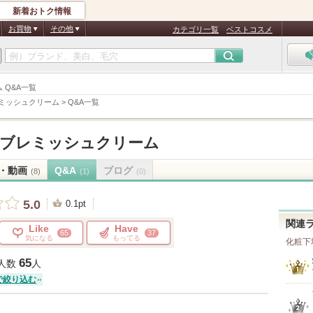
新着おトク情報
お買物
その他
カテゴリ一覧
ベストコスメ
 Q&A一覧
レミッシュクリーム
>
Q&A一覧
ーブレミッシュクリーム
・動画
Q&A
ブログ
(8)
(1)
(0)
5.0
0.1pt
関連
Like
Have
65
37
気になる
もってる
化粧下
65
人数
人
で絞り込む