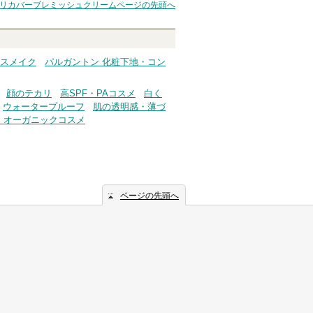
CAリカバーブレミッシュクリーム
ページの先頭へ
ースメイク
パルガントン 化粧下地・コン
顔のテカリ
高SPF・PAコスメ
白く
ウォータープルーフ
肌の透明感・薄づ
・オーガニックコスメ
ページの先頭へ