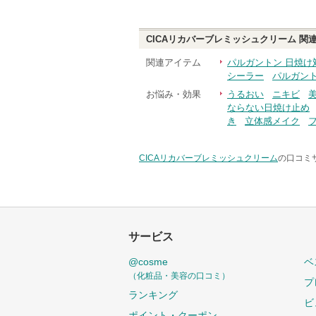
CICAリカバーブレミッシュクリーム
関連
関連アイテム
パルガントン 日焼け
シーラー
パルガント
お悩み・効果
うるおい
ニキビ
ならない日焼け止め
き
立体感メイク
CICAリカバーブレミッシュクリーム
の口コミサ
サービス
@cosme
ベ
（化粧品・美容の口コミ）
プ
ランキング
ビ
ポイント・クーポン