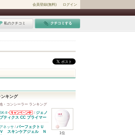
会員登録(無料)
ログイン
私のクチコミ
クチコミする
ランキング
地・コンシーラー ランキング
ジェノ
SK-II
/
SK-IIからのお
プティクス CC プライマー
知らせがありま
す
パーフェクトＵ
アネッサ
/
Ｖ スキンケアジェル Ｎ
1位