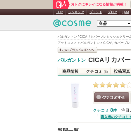
おトクにキレイになる情報が満載！
TOP
ランキング
ブランド
ブログ
Q&A
パルガントン / CICAリカバーブレミッシュクリーム
アットコスメ
>
パルガントン
>
CICAリカバーブ
このブランドの情報を
CICAリカバ
パルガントン
見る
商品情報
クチコミ
投稿写真
(8)
クチコミする
8
クチコミ
件
注目
購入者のクチコミ
質問一覧