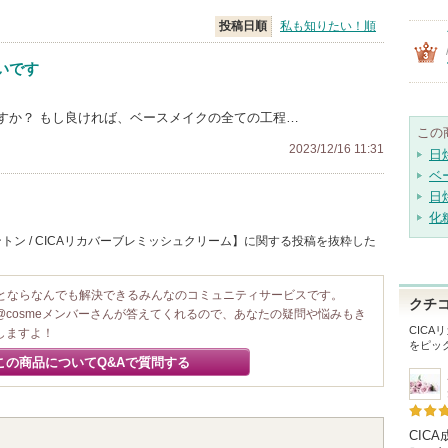
投稿日順
私も知りたい！順
いです
すか？ もし良ければ、ベースメイクの全ての工程…
この
2023/12/16 11:31
日
ベ
日
化
トン / CICAリカバーブレミッシュクリーム】に関する投稿を抜粋した
ことならなんでも解決できるみんなのコミュニティサービスです。
クチ
@cosmeメンバーさんが答えてくれるので、あなたの疑問や悩みもき
CIC
しますよ！
をピッ
この商品についてQ&Aで質問する
CIC