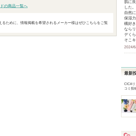
肌に良
ドの商品一覧へ
した。
自然に
保湿力
えるために、情報掲載を希望されるメーカー様はぜひこちらをご覧
構好き
ならリ
デくら
そこキ
2024/6
最新
CIC
コミ投