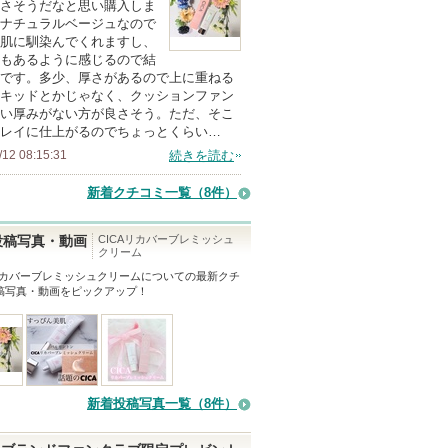
さそうだなと思い購入しま
上
ナチュラルベージュなので
の
肌に馴染んでくれますし、
もあるように感じるので結
メ
です。多少、厚さがあるので上に重ねる
ン
キッドとかじゃなく、クッションファン
バ
い厚みがない方が良さそう。ただ、そこ
レイに仕上がるのでちょっとくらい…
ー
/12 08:15:31
続きを読む
に
お
新着クチコミ一覧
（8件）
気
に
CICAリカバーブレミッシュ
投稿写真・動画
クリーム
入
Aリカバーブレミッシュクリーム
についての最新クチ
り
稿写真・動画をピックアップ！
登
録
さ
れ
て
新着投稿写真一覧（8件）
い