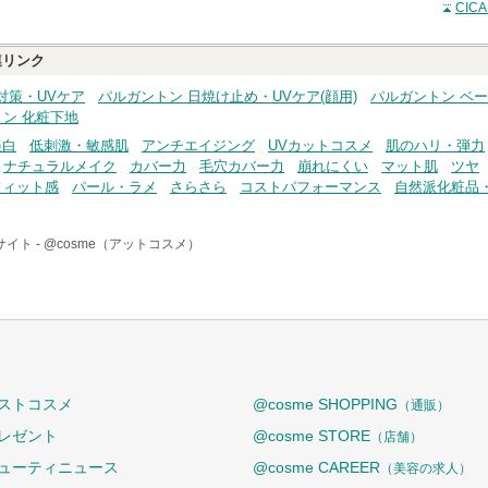
CI
リンク
対策・UVケア
パルガントン 日焼け止め・UVケア(顔用)
パルガントン ベ
ン 化粧下地
美白
低刺激・敏感肌
アンチエイジング
UVカットコスメ
肌のハリ・弾力
ナチュラルメイク
カバー力
毛穴カバー力
崩れにくい
マット肌
ツヤ
フィット感
パール・ラメ
さらさら
コストパフォーマンス
自然派化粧品
イト -
@cosme（アットコスメ）
ストコスメ
@cosme SHOPPING
（通販）
レゼント
@cosme STORE
（店舗）
ューティニュース
@cosme CAREER
（美容の求人）