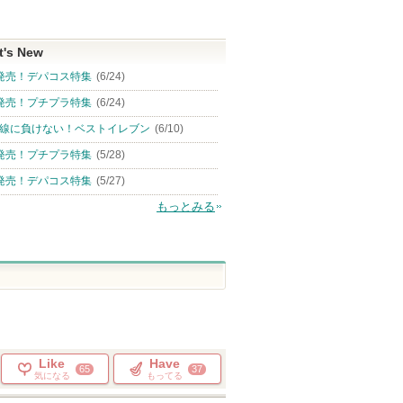
t's New
発売！デパコス特集
(6/24)
発売！プチプラ特集
(6/24)
線に負けない！ベストイレブン
(6/10)
発売！プチプラ特集
(5/28)
発売！デパコス特集
(5/27)
もっとみる
Like
Have
65
37
気になる
もってる