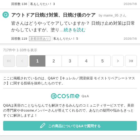
回答数 136
私もしりたい！ 3
2026/7/8
アウトドア日焼け対策、日焼け後のケア
by mame_95 さん
皆さんはどうやってケアしていますか？ 日焼け止め対策は日常
からしていますが、塗り…
続きを読む
回答数 119
新着回答あり
私もしりたい！ 5
2026/7/6
717件中 1-10件を表示
1
2
3
4
5
ここに掲載されているのは、Q&Aで【キュレル／潤浸保湿 モイストリペアシートマス
ク】に関する投稿を抜粋したものです。
Q&Aは美容のことならなんでも解決できるみんなのコミュニティサービスです。美容
の専門家や＠cosmeメンバーさんが答えてくれるので、あなたの疑問や悩みもきっと
すぐに解決しますよ！
この商品についてQ&Aで質問する