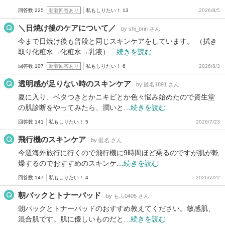
回答数 225
新着回答あり
私もしりたい！ 13
2026/8/5
＼日焼け後のケアについて／
by shi_orin さん
今まで日焼け後も普段と同じスキンケアをしています。 （拭き
取り化粧水→化粧水→乳液）…
続きを読む
回答数 107
新着回答あり
私もしりたい！ 6
2026/8/3
透明感が足りない時のスキンケア
by 匿名1891 さん
夏に入り、ベタつきとかニキビとか色々悩み始めたので資生堂
の肌診断をやってみたら、潤いと…
続きを読む
回答数 141
私もしりたい！ 5
2026/7/23
飛行機のスキンケア
by 匿名 さん
今週海外旅行に行くので飛行機に9時間ほど乗るのですが肌が乾
燥するのでおすすめのスキンケ…
続きを読む
回答数 147
私もしりたい！ 4
2026/7/22
朝パックとトナーパッド
by もふ0405 さん
朝パックとトナーパッドのおすすめ教えてください。敏感肌、
混合肌です。肌に優しいものだと…
続きを読む