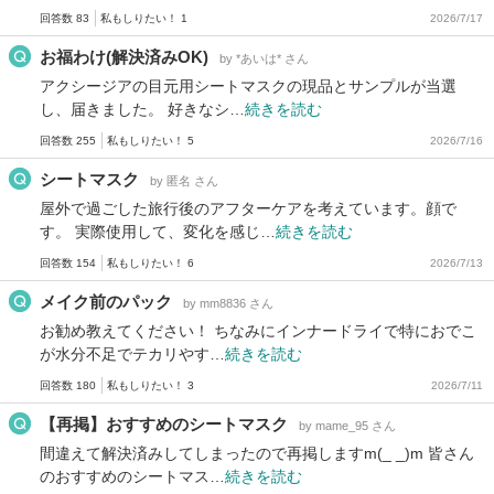
回答数 83
私もしりたい！ 1
2026/7/17
お福わけ(解決済みOK)
by *あいは* さん
アクシージアの目元用シートマスクの現品とサンプルが当選
し、届きました。 好きなシ…
続きを読む
回答数 255
私もしりたい！ 5
2026/7/16
シートマスク
by 匿名 さん
屋外で過ごした旅行後のアフターケアを考えています。顔で
す。 実際使用して、変化を感じ…
続きを読む
回答数 154
私もしりたい！ 6
2026/7/13
メイク前のパック
by mm8836 さん
お勧め教えてください！ ちなみにインナードライで特におでこ
が水分不足でテカリやす…
続きを読む
回答数 180
私もしりたい！ 3
2026/7/11
【再掲】おすすめのシートマスク
by mame_95 さん
間違えて解決済みしてしまったので再掲しますm(_ _)m 皆さん
のおすすめのシートマス…
続きを読む