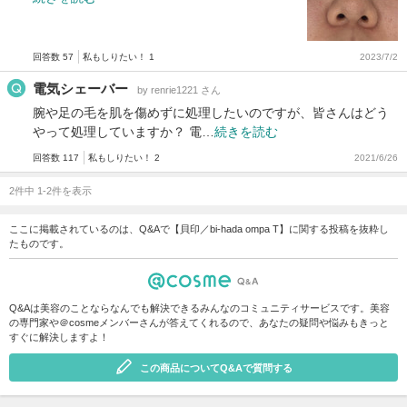
回答数 57
私もしりたい！ 1
2023/7/2
電気シェーバー
by renrie1221 さん
腕や足の毛を肌を傷めずに処理したいのですが、皆さんはどう
やって処理していますか？ 電…
続きを読む
回答数 117
私もしりたい！ 2
2021/6/26
2件中 1-2件を表示
ここに掲載されているのは、Q&Aで【貝印／bi-hada ompa T】に関する投稿を抜粋し
たものです。
Q&Aは美容のことならなんでも解決できるみんなのコミュニティサービスです。美容
の専門家や＠cosmeメンバーさんが答えてくれるので、あなたの疑問や悩みもきっと
すぐに解決しますよ！
この商品についてQ&Aで質問する