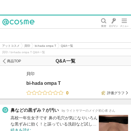
@cosme
アットコスメ
貝印
bi-hada ompa T
Q&A一覧
貝印 / bi-hada ompa T Q&A一覧
Q&A一覧
商品TOP
貝印
bi-hada ompa T
0
評価グラフ
鼻などの黒ずみ？が汚い
by ライトサマーのメイク初心者 さん
高校一年生女子です 鼻の毛穴が気になりいろん
な黒ずみに効く！と謳っている洗顔など試し…
続きを読む