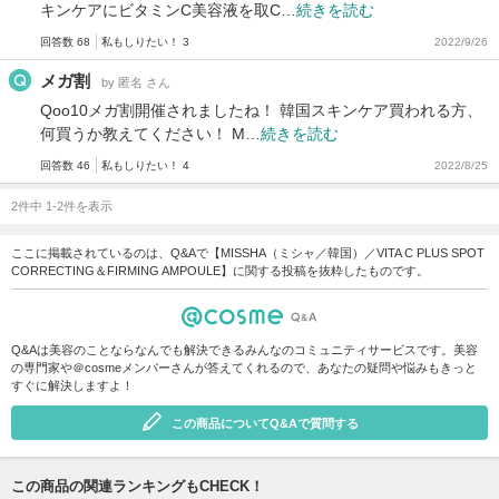
キンケアにビタミンC美容液を取C…
続きを読む
回答数 68
私もしりたい！ 3
2022/9/26
メガ割
by 匿名 さん
Qoo10メガ割開催されましたね！ 韓国スキンケア買われる方、
何買うか教えてください！ M…
続きを読む
回答数 46
私もしりたい！ 4
2022/8/25
2件中 1-2件を表示
ここに掲載されているのは、Q&Aで【MISSHA（ミシャ／韓国）／VITA C PLUS SPOT
CORRECTING＆FIRMING AMPOULE】に関する投稿を抜粋したものです。
Q&Aは美容のことならなんでも解決できるみんなのコミュニティサービスです。美容
の専門家や＠cosmeメンバーさんが答えてくれるので、あなたの疑問や悩みもきっと
すぐに解決しますよ！
この商品についてQ&Aで質問する
この商品の関連ランキングもCHECK！