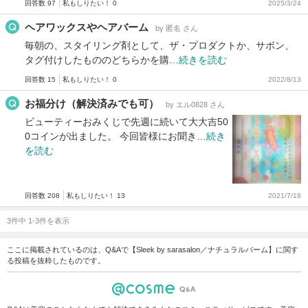
回答数 97
私もしりたい！ 0
2025/3/24
ヘアワックスやヘアバーム
by 匿名 さん
毎朝の、スタイリング剤として、ザ・プロダクトか、サボン、
タグ付けしたもののどちらかを購…
続きを読む
回答数 15
私もしりたい！ 0
2022/8/13
お福分け（解決済みでも可）
by エル0828 さん
ビューティーおみくじで先週に続いて大大吉50
0コインが出ました。 今回皆様にお聞き…
続き
を読む
回答数 208
私もしりたい！ 13
2021/7/18
3件中 1-3件を表示
ここに掲載されているのは、Q&Aで【Sleek by sarasalon／ナチュラルバーム】に関す
る投稿を抜粋したものです。