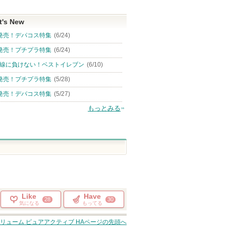
t's New
発売！デパコス特集
(6/24)
発売！プチプラ特集
(6/24)
線に負けない！ベストイレブン
(6/10)
発売！プチプラ特集
(5/28)
発売！デパコス特集
(5/27)
もっとみる
Like
Have
28
30
気になる
もってる
リューム ピュアアクティブ HA
ページの先頭へ