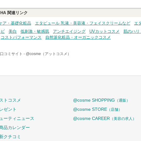
HA
関連リンク
ケア・基礎化粧品
エタピュール 乳液・美容液・フェイスクリームなど
エ
キビ
美白
低刺激・敏感肌
アンチエイジング
UVカットコスメ
肌のハリ
コストパフォーマンス
自然派化粧品・オーガニックコスメ
口コミサイト -
@cosme（アットコスメ）
ストコスメ
@cosme SHOPPING
（通販）
レゼント
@cosme STORE
（店舗）
ューティニュース
@cosme CAREER
（美容の求人）
商品カレンダー
新クチコミ