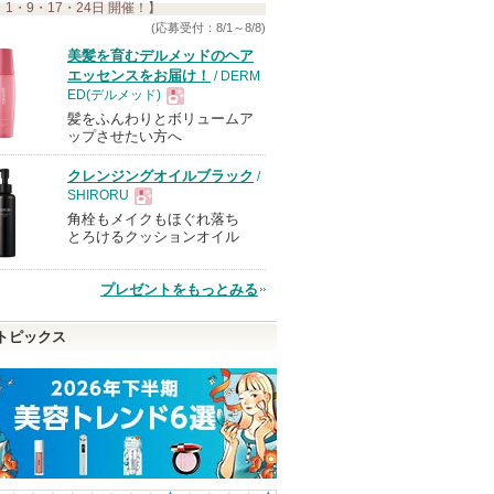
 1・9・17・24日 開催！】
す
(応募受付：8/1～8/8)
美髪を育むデルメッドのヘア
エッセンスをお届け！
/ DERM
ED(デルメッド)
髪をふんわりとボリュームア
現
ップさせたい方へ
クレンジングオイルブラック
/
品
SHIRORU
角栓もメイクもほぐれ落ち
現
とろけるクッションオイル
品
プレゼントをもっとみる
トピックス