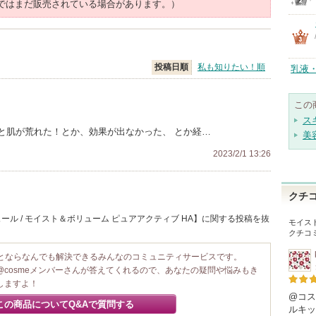
ではまだ販売されている場合があります。）
投稿日順
私も知りたい！順
乳液
この
ス
と肌が荒れた！とか、効果が出なかった、 とか経…
美
2023/2/1 13:26
クチ
ール / モイスト＆ボリューム ピュアアクティブ HA】に関する投稿を抜
モイス
クチコ
ことならなんでも解決できるみんなのコミュニティサービスです。
@cosmeメンバーさんが答えてくれるので、あなたの疑問や悩みもき
しますよ！
@コス
この商品についてQ&Aで質問する
ルキッ