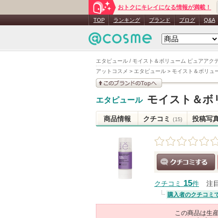
おトクにキレイになる情報が満載！
TOP
ランキング
ブランド
ブログ
Q&A
エタピュール / モイスト＆ボリューム ピュアアクティ
アットコスメ
>
エタピュール
>
モイスト＆ボリュー
このブランドの情報を
モイスト＆ボリ
エタピュール
見る
商品情報
クチコミ
投稿写
(15)
クチコミする
15
クチコミ
件
注
購入者のクチコミ
この商品は生