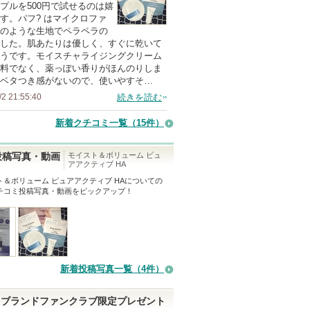
上
プルを500円で試せるのは嬉
の
す。パフ? はマイクロファ
のような生地でペラペラの
メ
した。肌あたりは優しく、すぐに乾いて
ン
うです。モイスチャライジングクリーム
バ
料でなく、薬っぽい香りがほんのりしま
ベタつき感がないので、使いやすそ…
ー
/2 21:55:40
続きを読む
に
お
新着クチコミ一覧
（15件）
気
に
モイスト＆ボリューム ピュ
投稿写真・動画
アアクティブ HA
入
ト＆ボリューム ピュアアクティブ HA
についての
り
チコミ投稿写真・動画をピックアップ！
登
録
さ
れ
て
新着投稿写真一覧（4件）
い
ま
ブランドファンクラブ限定プレゼント