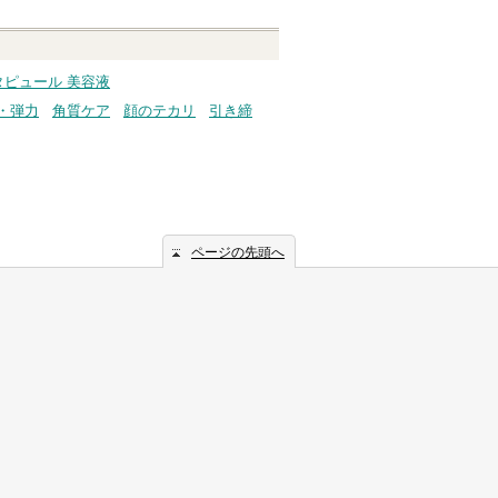
タピュール 美容液
・弾力
角質ケア
顔のテカリ
引き締
ページの先頭へ