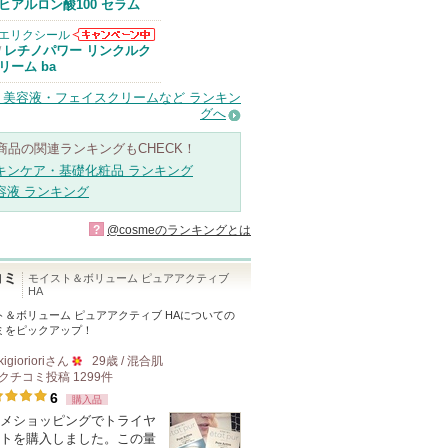
Anuaからのお
ヒアルロン酸100 セラム
知らせがありま
す
エリクシール
エリクシールか
レチノパワー リンクルク
/
らのお知らせが
リーム ba
あります
・美容液・フェイスクリームなど ランキン
グへ
商品の関連ランキングもCHECK！
キンケア・基礎化粧品 ランキング
容液 ランキング
?
@cosmeのランキングとは
コミ
モイスト＆ボリューム ピュアアクティブ
HA
ト＆ボリューム ピュアアクティブ HA
についての
ミをピックアップ！
kigioriori
さん
29歳 / 混合肌
クチコミ投稿
1299
件
50
6
購入品
人
メショッピングでトライヤ
以
トを購入しました。この量