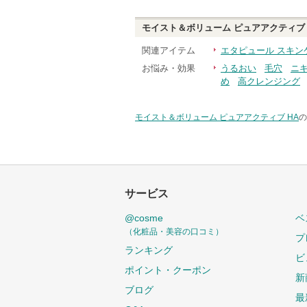
モイスト＆ボリューム ピュアアクティブ 
関連アイテム
エタピュール スキン
お悩み・効果
うるおい
毛穴
ニ
め
高クレンジング
モイスト＆ボリューム ピュアアクティブ HA
の
サービス
@cosme
ベ
（化粧品・美容の口コミ）
プ
ランキング
ビ
ポイント・クーポン
新
ブログ
最