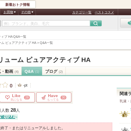
新着おトク情報
お買物
その他
カテゴリ一覧
ベストコスメ
ブ HA Q&A一覧
ム ピュアアクティブ HA
>
Q&A一覧
ューム ピュアアクティブ HA
真・動画
Q&A
ブログ
(4)
(1)
(2)
0
-pt
関連
Like
Have
28
30
気になる
もってる
乳液・
28
目人数
人
で絞り込む
産終了・またはリニューアルしました。