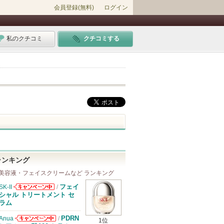
会員登録(無料)
ログイン
私のクチコミ
クチコミする
ランキング
美容液・フェイスクリームなど ランキング
フェイ
SK-II
/
SK-IIからのお
シャル トリートメント セ
知らせがありま
ラム
す
PDRN
Anua
/
1位