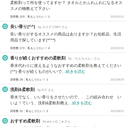
柔軟剤って何を使ってますか？ タオルとかふわふわになるオス
スメの物教えて下さい
回答数 103
私もしりたい！ 1
2023/5/12
良い香り(^^)
by カステラSKY さん
良い香りがするオススメの商品はありますか？お化粧品、生活
用品で探しています(*^^*)
回答数 173
私もしりたい！ 4
2023/2/21
香りが続くおすすめの柔軟剤
by :::ちんちゃん::: さん
香水代わりに使えるようなおすすめの柔軟剤を教えてください
(^^) 香りが続くものがいいで…
続きを読む
回答数 29
私もしりたい！ 1
2022/8/25
洗剤&柔軟剤
by K-C さん
香水でなく、いい香りをさせたいので、、この組み合わせ い
いよ！ていう、洗剤&柔軟剤教え…
続きを読む
回答数 31
私もしりたい！ 2
2022/8/21
おすすめ柔軟剤
by ●ちゃむこ● さん