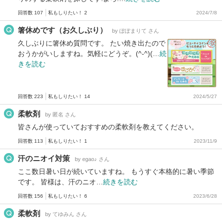
回答数 107
私もしりたい！ 2
2024/7/8
箸休めです（お久しぶり）
by ぽぽまりて さん
久しぶりに箸休め質問です。 たい焼き出たので
おうかがいしますね。気軽にどうぞ。(^-^)(…
続
きを読む
回答数 223
私もしりたい！ 14
2024/5/27
柔軟剤
by 匿名 さん
皆さんが使っていておすすめの柔軟剤を教えてください。
回答数 113
私もしりたい！ 1
2023/11/9
汗のニオイ対策
by egao♪ さん
ここ数日暑い日が続いていますね。 もうすぐ本格的に暑い季節
です。 皆様は、汗のニオ…
続きを読む
回答数 156
私もしりたい！ 6
2023/6/28
柔軟剤
by てゆみん さん