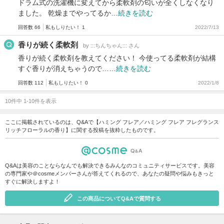
ドラム式の洗濯機に変えてから柔軟剤の匂いが全くしなくなり
ました。 乾燥までやってるか…
続きを読む
回答数 66
私もしりたい！ 1
2022/7/13
香りが続く柔軟剤
by :::ちんちゃん::: さん
香りが続く柔軟剤を教えてください！ 今使ってる柔軟剤が結構
すぐ香りが消えちゃうので……
続きを読む
回答数 112
私もしりたい！ 0
2022/1/8
10件中 1-10件を表示
ここに掲載されているのは、Q&Aで【ハミング フレア／ハミング フレア フレグランス
リッチフローラルの香り】に関する投稿を抜粋したものです。
Q&Aは美容のことならなんでも解決できるみんなのコミュニティサービスです。美容
の専門家や＠cosmeメンバーさんが答えてくれるので、あなたの疑問や悩みもきっと
すぐに解決しますよ！
この商品についてQ&Aで質問する