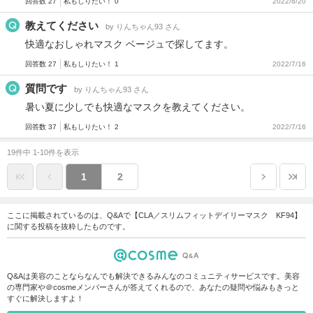
回答数 27
私もしりたい！ 0
2022/8/20
教えてください
by りんちゃん93 さん
快適なおしゃれマスク ベージュで探してます。
回答数 27
私もしりたい！ 1
2022/7/16
質問です
by りんちゃん93 さん
暑い夏に少しでも快適なマスクを教えてください。
回答数 37
私もしりたい！ 2
2022/7/16
19件中 1-10件を表示
1
2
ここに掲載されているのは、Q&Aで【CLA／スリムフィットデイリーマスク KF94】
に関する投稿を抜粋したものです。
Q&Aは美容のことならなんでも解決できるみんなのコミュニティサービスです。美容
の専門家や＠cosmeメンバーさんが答えてくれるので、あなたの疑問や悩みもきっと
すぐに解決しますよ！