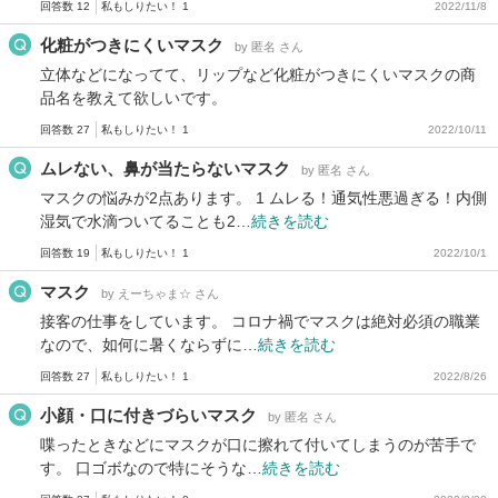
回答数 12
私もしりたい！ 1
2022/11/8
化粧がつきにくいマスク
by 匿名 さん
立体などになってて、リップなど化粧がつきにくいマスクの商
品名を教えて欲しいです。
回答数 27
私もしりたい！ 1
2022/10/11
ムレない、鼻が当たらないマスク
by 匿名 さん
マスクの悩みが2点あります。 1 ムレる！通気性悪過ぎる！内側
湿気で水滴ついてることも2…
続きを読む
回答数 19
私もしりたい！ 1
2022/10/1
マスク
by えーちゃま☆ さん
接客の仕事をしています。 コロナ禍でマスクは絶対必須の職業
なので、如何に暑くならずに…
続きを読む
回答数 27
私もしりたい！ 1
2022/8/26
小顔・口に付きづらいマスク
by 匿名 さん
喋ったときなどにマスクが口に擦れて付いてしまうのが苦手で
す。 口ゴボなので特にそうな…
続きを読む