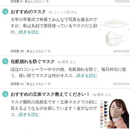
回答数 8
私もしりたい！ 0
2023/2/13
おすすめのマスク
by くぅぅ☆29 さん
大学の卒業式で袴着てみんなで写真を撮るので
すが、私は丸顔で普段使っているマスクだと顔
の…
続きを読む
回答数 28
私もしりたい！ 3
2022/12/25
化粧崩れを防ぐマスク
by 匿名 さん
ほほのコンシーラーやその他、化粧崩れを防ぐ、毎日外出に使
う、使い捨てマスクは何がオスス…
続きを読む
回答数 11
私もしりたい！ 0
2022/12/16
おすすめの立体マスク教えてください！
by 匿名 さん
マスク難民の高校生です！立体マスクで小顔に
見えるようなものを探しています！金欠なので
コ…
続きを読む