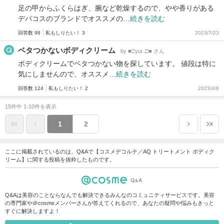
足の甲からふくらはぎ、腕など乾燥するので、やや香りがある
デパコスのブランドでオススメの…
続きを読む
回答数 98
私もしりたい！ 3
2023/7/23
ベタつかないボディクリーム
by ■□yui..□■ さん
ボディクリームでベタつかない物を探しています。 値段は特に
気にしませんので、オススメ…
続きを読む
回答数 124
私もしりたい！ 2
2023/4/8
15件中 1-10件を表示
1
2
ここに掲載されているのは、Q&Aで【コスメデコルテ／AQ トリートメント ボディク
リーム】に関する投稿を抜粋したものです。
Q&Aは美容のことならなんでも解決できるみんなのコミュニティサービスです。美容
の専門家や＠cosmeメンバーさんが答えてくれるので、あなたの疑問や悩みもきっと
すぐに解決しますよ！