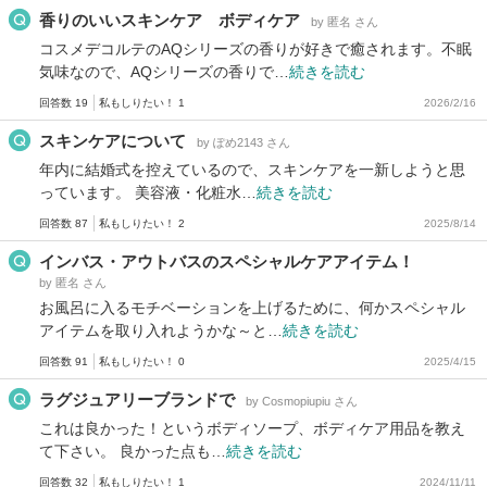
香りのいいスキンケア ボディケア
by 匿名 さん
コスメデコルテのAQシリーズの香りが好きで癒されます。不眠
気味なので、AQシリーズの香りで…
続きを読む
回答数 19
私もしりたい！ 1
2026/2/16
スキンケアについて
by ぽめ2143 さん
年内に結婚式を控えているので、スキンケアを一新しようと思
っています。 美容液・化粧水…
続きを読む
回答数 87
私もしりたい！ 2
2025/8/14
インバス・アウトバスのスペシャルケアアイテム！
by 匿名 さん
お風呂に入るモチベーションを上げるために、何かスペシャル
アイテムを取り入れようかな～と…
続きを読む
回答数 91
私もしりたい！ 0
2025/4/15
ラグジュアリーブランドで
by Cosmopiupiu さん
これは良かった！というボディソープ、ボディケア用品を教え
て下さい。 良かった点も…
続きを読む
回答数 32
私もしりたい！ 1
2024/11/11