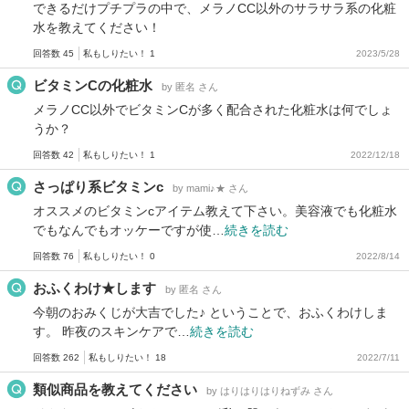
できるだけプチプラの中で、メラノCC以外のサラサラ系の化粧
水を教えてください！
回答数 45
私もしりたい！ 1
2023/5/28
ビタミンCの化粧水
by 匿名 さん
メラノCC以外でビタミンCが多く配合された化粧水は何でしょ
うか？
回答数 42
私もしりたい！ 1
2022/12/18
さっぱり系ビタミンc
by mami♪★ さん
オススメのビタミンcアイテム教えて下さい。美容液でも化粧水
でもなんでもオッケーですが使…
続きを読む
回答数 76
私もしりたい！ 0
2022/8/14
おふくわけ★します
by 匿名 さん
今朝のおみくじが大吉でした♪ ということで、おふくわけしま
す。 昨夜のスキンケアで…
続きを読む
回答数 262
私もしりたい！ 18
2022/7/11
類似商品を教えてください
by はりはりはりねずみ さん