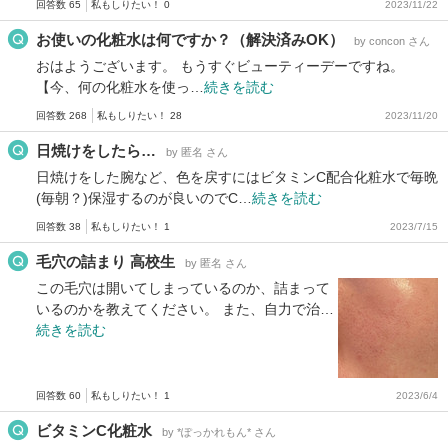
回答数 65
私もしりたい！ 0
2023/11/22
お使いの化粧水は何ですか？（解決済みOK）
by concon さん
おはようございます。 もうすぐビューティーデーですね。
【今、何の化粧水を使っ…
続きを読む
回答数 268
私もしりたい！ 28
2023/11/20
日焼けをしたら…
by 匿名 さん
日焼けをした腕など、色を戻すにはビタミンC配合化粧水で毎晩
(毎朝？)保湿するのが良いのでC…
続きを読む
回答数 38
私もしりたい！ 1
2023/7/15
毛穴の詰まり 高校生
by 匿名 さん
この毛穴は開いてしまっているのか、詰まって
いるのかを教えてください。 また、自力で治…
続きを読む
回答数 60
私もしりたい！ 1
2023/6/4
ビタミンC化粧水
by *ぽっかれもん* さん