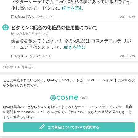
ドクターシーラボさんにvc100が私の肌にあっているのですが、
少し高いので、 ビタミc…
続きを読む
回答数 34
私もしりたい！ 2
2022/5/29
ビタミンC配合の化粧品の使用量について
by ゆき&ゆきちゃん さん
美容賢者教えてください！ 今の化粧品は コスメデコルテ リポ
ソームアドバンストリペ …
続きを読む
回答数 6
私もしりたい！ 1
2022/2/25
10件中 1-10件を表示
ここに掲載されているのは、Q&Aで【＆be(アンドビー)／VCローション5】に関する投
稿を抜粋したものです。
Q&Aは美容のことならなんでも解決できるみんなのコミュニティサービスです。美容
の専門家や＠cosmeメンバーさんが答えてくれるので、あなたの疑問や悩みもきっと
すぐに解決しますよ！
この商品についてQ&Aで質問する