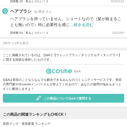
回答数 20
私もしりたい！ 2
2025/3/15
ヘアブラシ
by 匿名 さん
ヘアブラシを持っていません。ショートなので（髪が絡まるこ
とも無いので）特に必要性を感じ…
続きを読む
回答数 62
私もしりたい！ 1
2022/8/5
2件中 1-2件を表示
ここに掲載されているのは、Q&Aで【ウェットブラシ／オリジナルディタングラー】
に関する投稿を抜粋したものです。
Q&Aは美容のことならなんでも解決できるみんなのコミュニティサービスです。美容
の専門家や＠cosmeメンバーさんが答えてくれるので、あなたの疑問や悩みもきっと
すぐに解決しますよ！
この商品についてQ&Aで質問する
この商品の関連ランキングもCHECK！
美容グッズ・美容家電 ランキング