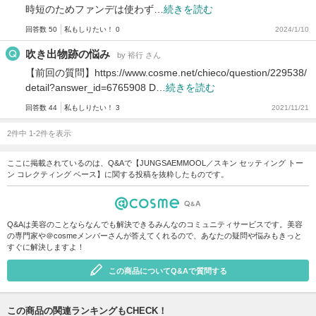
時短のためファンデは使わず…
続きを読む
回答数 50
私もしりたい！ 0
2024/1/10
吹き出物跡の悩み
by 裕行 さん
【前回の質問】https://www.cosme.net/chieco/question/229538/
detail?answer_id=6765908 D…
続きを読む
回答数 44
私もしりたい！ 3
2021/11/21
2件中 1-2件を表示
ここに掲載されているのは、Q&Aで【JUNGSAEMMOOL／スキン セッティング トー
ン コレクティング ベース】に関する投稿を抜粋したものです。
Q&Aは美容のことならなんでも解決できるみんなのコミュニティサービスです。美容
の専門家や＠cosmeメンバーさんが答えてくれるので、あなたの疑問や悩みもきっと
すぐに解決しますよ！
この商品についてQ&Aで質問する
この商品の関連ランキングもCHECK！