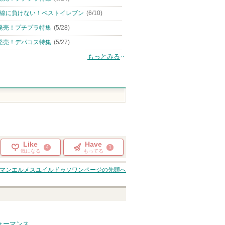
線に負けない！ベストイレブン
(6/10)
発売！プチプラ特集
(5/28)
発売！デパコス特集
(5/27)
もっとみる
Like
Have
4
1
気になる
もってる
マンエルメスユイルドゥソワン
ページの先頭へ
ォーマンス