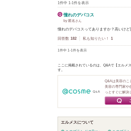
1件中 1-1件を表示
憧れのデパコス
by 匿名
さん
憧れのデパコスってありますか？高いけど
回答数
182
私も知りたい！
1
1件中 1-1件を表示
ここに掲載されているのは、Q&Aで【エルメス
す。
Q&Aは美容の
美容の専門家や
っとすぐに解決
エルメスについて