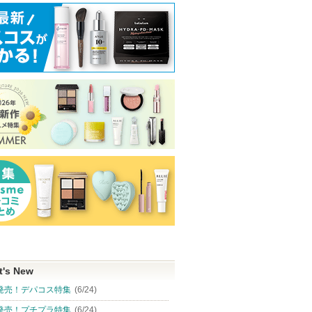
t's New
発売！デパコス特集
(6/24)
発売！プチプラ特集
(6/24)