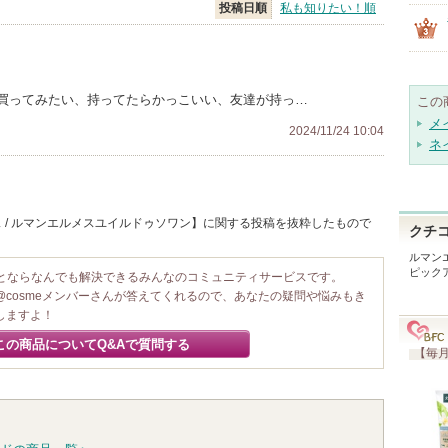
投稿日順
私も知りたい！順
買ってみたい、持ってたらかっこいい、友達が持っ…
この
メ
2024/11/24 10:04
ネ
 / ルマンエルメスユイルドゥソワン】に関する投稿を抜粋したもので
クチ
ルマン
ピック
ことならなんでも解決できるみんなのコミュニティサービスです。
@cosmeメンバーさんが答えてくれるので、あなたの疑問や悩みもき
しますよ！
この商品についてQ&Aで質問する
【毎月