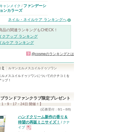
ファンデーシ
キャンメイク
/
ョンカラーズ
ネイル・ネイルケア ランキングへ
商品の関連ランキングもCHECK！
イクアップ ランキング
イルケア ランキング
?
@cosmeのランキングとは
コミ
ルマンエルメスユイルドゥソワン
エルメスユイルドゥソワン
についてのクチコミを
アップ！
ブランドファンクラブ限定プレゼント
 1・9・17・24日 開催！】
(応募受付：8/1～8/8)
ハンドクリーム新作の香り＆
待望の再販ミニサイズ！
/ クナ
イプ