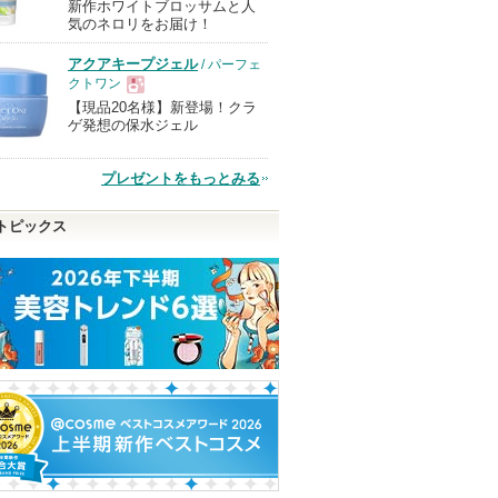
新作ホワイトブロッサムと人
現
気のネロリをお届け！
アクアキープジェル
/ パーフェ
品
クトワン
【現品20名様】新登場！クラ
現
ゲ発想の保水ジェル
品
プレゼントをもっとみる
トピックス