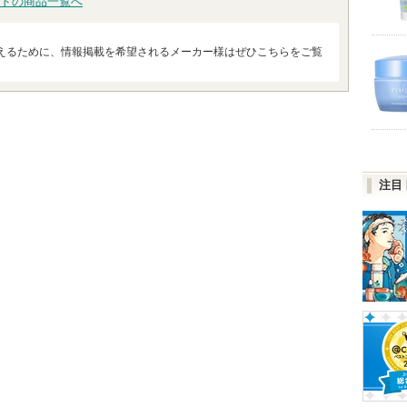
ドの商品一覧へ
えるために、情報掲載を希望されるメーカー様はぜひこちらをご覧
注目