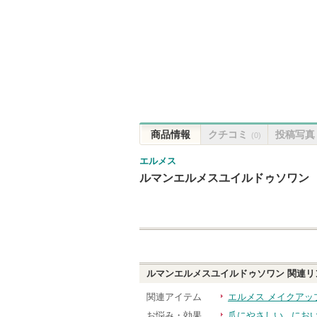
商品情報
クチコミ
投稿写真
(0)
エルメス
ルマンエルメスユイルドゥソワン
ルマンエルメスユイルドゥソワン
関連リ
関連アイテム
エルメス メイクアッ
お悩み・効果
爪にやさしい
にお