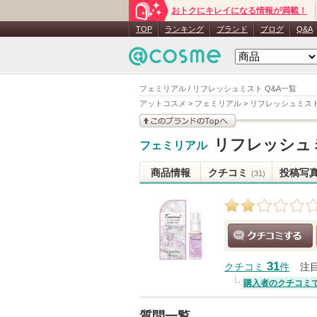
おトクにキレイになる情報が満載！
TOP
ランキング
ブランド
ブログ
Q&A
フェミリアル / リフレッシュミスト Q&A一覧
アットコスメ
>
フェミリアル
>
リフレッシュミス
このブランドの情報を
リフレッシュ
フェミリアル
見る
商品情報
クチコミ
投稿写
(31)
クチコミする
31
クチコミ
件
注
購入者のクチコミ
質問一覧