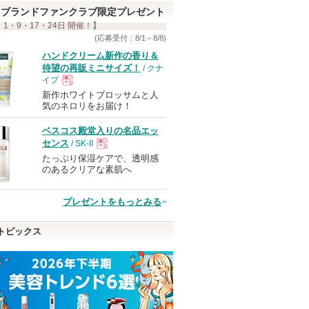
い
ブランドファンクラブ限定プレゼント
ま
 1・9・17・24日 開催！】
す
(応募受付：8/1～8/8)
ハンドクリーム新作の香り＆
待望の再販ミニサイズ！
/ クナ
イプ
新作ホワイトブロッサムと人
現
気のネロリをお届け！
ベスコス殿堂入りの名品エッ
品
センス
/ SK-II
たっぷり保湿ケアで、透明感
現
のあるクリアな素肌へ
品
プレゼントをもっとみる
トピックス