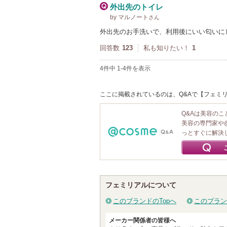
外出先のトイレ
by マルノート
さん
外出先のお手洗いで、利用後にいい匂いに
回答数
123
私も知りたい！
1
4件中 1-4件を表示
ここに掲載されているのは、Q&Aで【フェミリ
Q&Aは美容の
美容の専門家や
っとすぐに解決
フェミリアルについて
このブランドのTopへ
このブラン
メーカー関係者の皆様へ