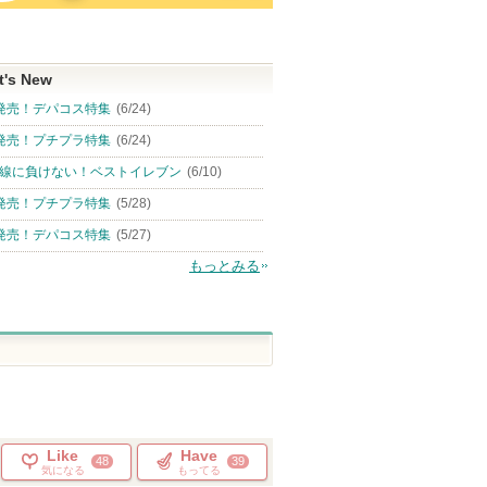
t's New
発売！デパコス特集
(6/24)
発売！プチプラ特集
(6/24)
線に負けない！ベストイレブン
(6/10)
発売！プチプラ特集
(5/28)
発売！デパコス特集
(5/27)
もっとみる
Like
Have
48
39
気になる
もってる