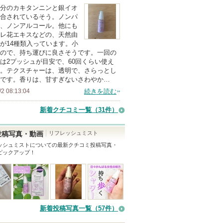
分のカキタンニンと銀イオ
以
合されているそう。ノンパ
上
、ノンアルコール。他にも
の
レ花エキスなどの、天然由
が14種類入っています。小
メ
ので、持ち運びに良さそうです。一回の
ン
は2プッシュが目安で、60回くらい使え
バ
。テクスチャーは、透明で、さらっとし
です。香りは、甘すぎないさわやか…
ー
/2 08:13:04
続きを読む
に
お
新着クチコミ一覧
（31件）
気
に
リフレッシュミスト
投稿写真・動画
入
ッシュミスト
についての最新クチコミ投稿写真・
ピックアップ！
り
登
録
さ
れ
新着投稿写真一覧（57件）
て