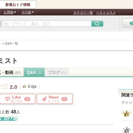
新着おトク情報
お買物
その他
カテゴリ一覧
ベストコスメ
ト
>
Q&A一覧
ミスト
真・動画
Q&A
ブログ
(57)
(4)
(0)
2.0
0.0pt
関連
Like
Have
48
39
気になる
もってる
デイリ
48
目人数
人
で絞り込む