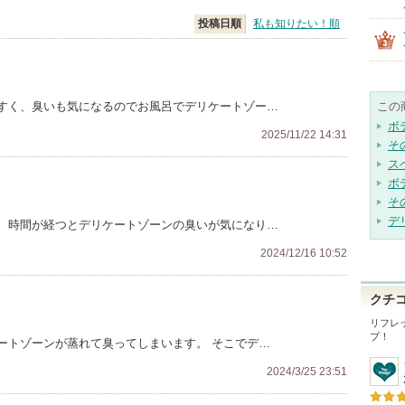
投稿日順
私も知りたい！順
すく、臭いも気になるのでお風呂でデリケートゾー…
この
ボ
2025/11/22 14:31
そ
ス
ボ
そ
デ
、時間が経つとデリケートゾーンの臭いが気になり…
2024/12/16 10:52
クチ
リフレ
プ！
ートゾーンが蒸れて臭ってしまいます。 そこでデ…
2024/3/25 23:51