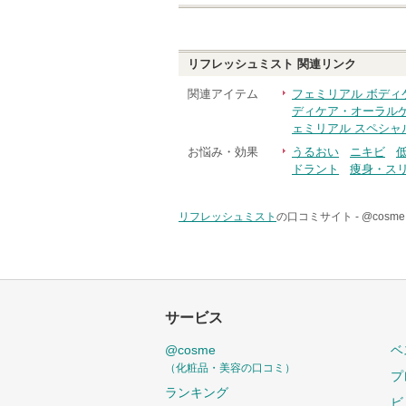
リフレッシュミスト
関連リンク
関連アイテム
フェミリアル ボディ
ディケア・オーラル
ェミリアル スペシャ
お悩み・効果
うるおい
ニキビ
ドラント
痩身・ス
リフレッシュミスト
の口コミサイト -
@cos
サービス
@cosme
ベ
（化粧品・美容の口コミ）
プ
ランキング
ビ