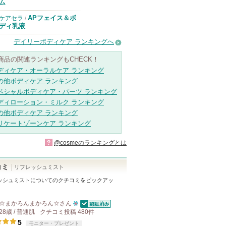
ム
APフェイス＆ボ
ケアセラ
/
ディ乳液
デイリーボディケア ランキングへ
商品の関連ランキングもCHECK！
ディケア・オーラルケア ランキング
の他ボディケア ランキング
ペシャルボディケア・パーツ ランキング
ディローション・ミルク ランキング
の他ボディケア ランキング
リケートゾーンケア ランキング
?
@cosmeのランキングとは
コミ
リフレッシュミスト
ッシュミスト
についてのクチコミをピックアッ
☆まかろんまかろん☆
さん
認証済
28歳 / 普通肌
クチコミ投稿
10
480
件
5
モニター・プレゼント
人