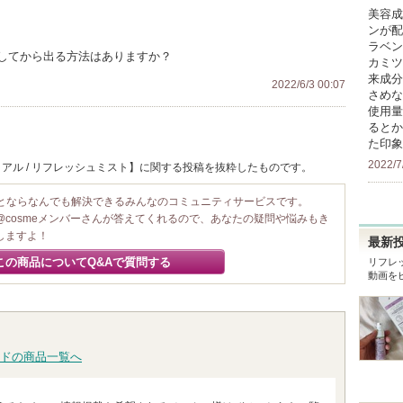
美容成
ンが配
ラベン
してから出る方法はありますか？
カミツ
来成分
2022/6/3 00:07
さめな
使用量
るとか
た印象
2022/7
アル / リフレッシュミスト】に関する投稿を抜粋したものです。
ことならなんでも解決できるみんなのコミュニティサービスです。
@cosmeメンバーさんが答えてくれるので、あなたの疑問や悩みもき
しますよ！
最新
この商品についてQ&Aで質問する
リフレ
動画を
ドの商品一覧へ