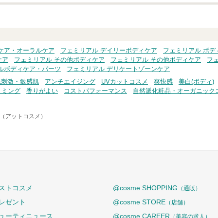
クチコミする
ケア・オーラルケア
フェミリアル デイリーボディケア
フェミリアル ボデ
ケア
フェミリアル その他ボディケア
フェミリアル その他ボディケア
フ
ルボディケア・パーツ
フェミリアル デリケートゾーンケア
低刺激・敏感肌
アンチエイジング
UVカットコスメ
爽快感
美白(ボディ)
リミング
香りがよい
コストパフォーマンス
自然派化粧品・オーガニック
me（アットコスメ）
ストコスメ
@cosme SHOPPING
（通販）
レゼント
@cosme STORE
（店舗）
ューティニュース
@cosme CAREER
（美容の求人）