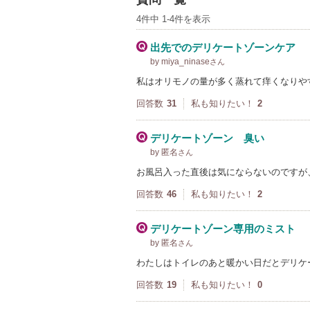
4件中 1-4件を表示
出先でのデリケートゾーンケア
by miya_ninase
さん
私はオリモノの量が多く蒸れて痒くなりや
回答数
31
私も知りたい！
2
デリケートゾーン 臭い
by 匿名
さん
お風呂入った直後は気にならないのですが
回答数
46
私も知りたい！
2
デリケートゾーン専用のミスト
by 匿名
さん
わたしはトイレのあと暖かい日だとデリケ
回答数
19
私も知りたい！
0