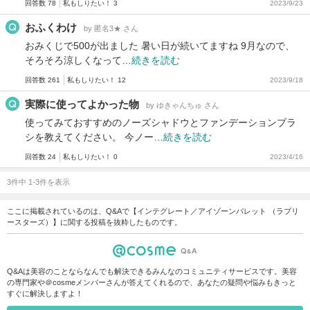
回答数 78
私もしりたい！ 3
2023/9/23
おふくわけ
by 匿名3★ さん
おみくじで500が出ました 暑い日が続いてますね 9月なので、
そろそろ涼しくなって…
続きを読む
回答数 261
私もしりたい！ 12
2023/9/18
実際に使ってよかった物
by ゆきゃんちゅ さん
使ってみておすすめのノーズシャドウとファンデーションブラ
シを教えてください。 今ノー…
続きを読む
回答数 24
私もしりたい！ 0
2023/4/16
3件中 1-3件を表示
ここに掲載されているのは、Q&Aで【インテグレート／アイゾーンパレット （ラブリ
ースターズ）】に関する投稿を抜粋したものです。
Q&Aは美容のことならなんでも解決できるみんなのコミュニティサービスです。美容
の専門家や＠cosmeメンバーさんが答えてくれるので、あなたの疑問や悩みもきっと
すぐに解決しますよ！