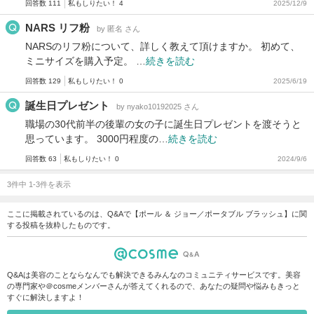
回答数 111
私もしりたい！ 4
2025/12/9
NARS リフ粉
by 匿名 さん
NARSのリフ粉について、詳しく教えて頂けますか。 初めて、
ミニサイズを購入予定。 …
続きを読む
回答数 129
私もしりたい！ 0
2025/6/19
誕生日プレゼント
by nyako10192025 さん
職場の30代前半の後輩の女の子に誕生日プレゼントを渡そうと
思っています。 3000円程度の…
続きを読む
回答数 63
私もしりたい！ 0
2024/9/6
3件中 1-3件を表示
ここに掲載されているのは、Q&Aで【ポール ＆ ジョー／ポータブル ブラッシュ】に関
する投稿を抜粋したものです。
Q&Aは美容のことならなんでも解決できるみんなのコミュニティサービスです。美容
の専門家や＠cosmeメンバーさんが答えてくれるので、あなたの疑問や悩みもきっと
すぐに解決しますよ！