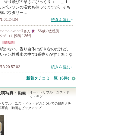
、香り飛びの早さにびっくり（ ｉ _ ｉ
ン
ルパンソンの浴女も持ってますが、そち
バ
構パウダリー…
ー
/1 01:24:34
続きを読む
に
momolovebts7
さん
56歳 / 敏感肌
お
クチコミ投稿
126
件
25
気
購入品
人
に
続かない。香り自体は好きなのだけど、
以
いる水性香水の中で1番香りがすぐ無くな
入
上
り
の
/13 20:57:02
続きを読む
登
メ
録
新着クチコミ一覧
（6件）
ン
さ
バ
れ
オー・トリプル ユズ・ド
投稿写真・動画
ー
ゥ・キソ
て
に
トリプル ユズ・ドゥ・キソ
についての最新クチ
い
稿写真・動画をピックアップ！
お
ま
気
す
に
入