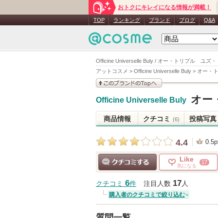
おトクにキレイになる情報が満載！
TOP
ランキング
ブランド
ブログ
Q&A
Officine Universelle Buly / オー・トリプル
アットコスメ
>
Officine Universelle Buly
>
オー・
このブランドの情報を
オー
Officine Universelle Buly
見る
商品情報
クチコミ
投稿写真
(6)
4.4
0.5p
Like
17
気になる
クチコミする
6
17
クチコミ
件
注目人数
人
購入者のクチコミで絞り込む
質問一覧