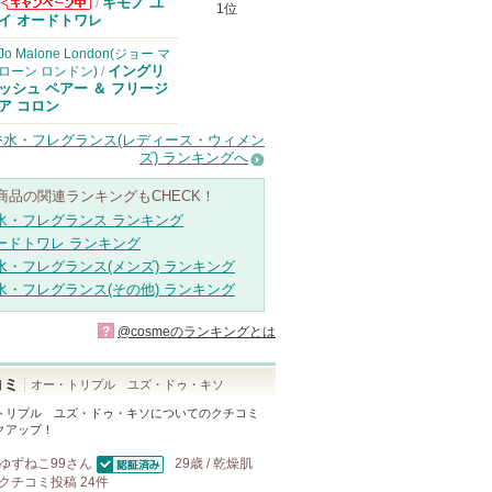
キモノ ユ
/
1位
コスメデコルテ
イ オードトワレ
からのお知らせ
があります
Jo Malone London(ジョー マ
イングリ
ローン ロンドン)
/
ッシュ ペアー ＆ フリージ
ア コロン
香水・フレグランス(レディース・ウィメン
ズ) ランキングへ
商品の関連ランキングもCHECK！
水・フレグランス ランキング
ードトワレ ランキング
水・フレグランス(メンズ) ランキング
水・フレグランス(その他) ランキング
?
@cosmeのランキングとは
コミ
オー・トリプル ユズ・ドゥ・キソ
トリプル ユズ・ドゥ・キソ
についてのクチコミ
クアップ！
ゆずねこ99
さん
29歳 / 乾燥肌
認証済
クチコミ投稿
24
件