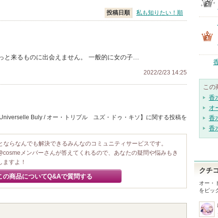
投稿日順
私も知りたい！順
っと来るものに出会えません。 一般的に女の子…
2022/2/23 14:25
この
香
オ
Universelle Buly / オー・トリプル ユズ・ドゥ・キソ】に関する投稿を
香
香
ことならなんでも解決できるみんなのコミュニティサービスです。
@cosmeメンバーさんが答えてくれるので、あなたの疑問や悩みもき
しますよ！
クチ
この商品についてQ&Aで質問する
オー・
をピッ