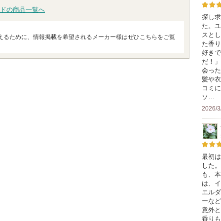
ドの商品一覧へ
探し求
た。ユ
スとし
えるために、情報掲載を希望されるメーカー様はぜひこちらをご覧
た香り
好きで
だ！」
会った
髪や衣
コミに
ソ…
2026/3
最初は
した。
も、本
は、イ
エルダ
ーなど
意外と
香りも