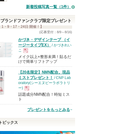
り
新着投稿写真一覧（1件）
登
録
ブランドファンクラブ限定プレゼント
さ
 1・9・17・24日 開催！】
れ
(応募受付：8/9～8/16)
て
かづき・デザインテープ （イ
ージータイプEX）
/ かづきれい
い
こ
ま
メイク以上×整形未満！貼るだ
現
す
けで簡単リフトアップ
【20名限定】NMN配合。現品
品
ミストプレゼント！
/ CNP Lab
oratory(シーエヌピーラボラトリ
ー)
話題成分NMN配合！時短ミス
現
ト
プレゼントをもっとみる
品
トピックス