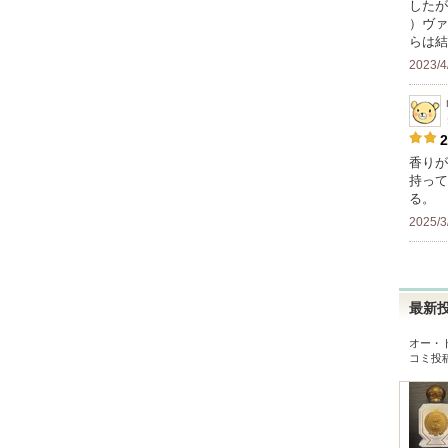
したが
）ヴァ
らは結
2023/4
2
香りが
持って
る。
2025/3
最新
オー・
コミ投