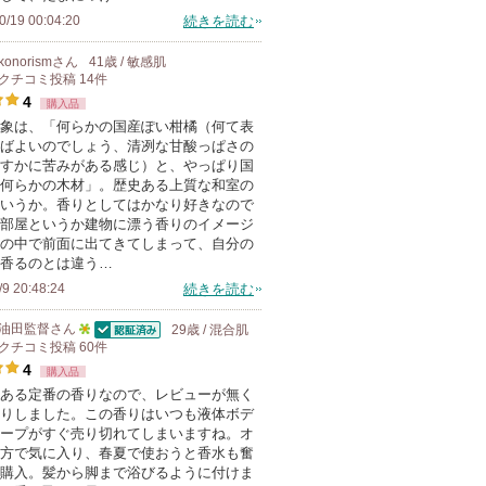
0/19 00:04:20
続きを読む
konorism
さん
41歳 / 敏感肌
クチコミ投稿
14
件
4
購入品
象は、「何らかの国産ぽい柑橘（何て表
ばよいのでしょう、清冽な甘酸っぱさの
すかに苦みがある感じ）と、やっぱり国
何らかの木材」。歴史ある上質な和室の
いうか。香りとしてはかなり好きなので
部屋というか建物に漂う香りのイメージ
の中で前面に出てきてしまって、自分の
香るのとは違う…
/9 20:48:24
続きを読む
油田監督
さん
29歳 / 混合肌
認証済
クチコミ投稿
5
60
件
4
購入品
人
ある定番の香りなので、レビューが無く
以
りしました。この香りはいつも液体ボデ
上
ープがすぐ売り切れてしまいますね。オ
の
方で気に入り、春夏で使おうと香水も奮
購入。髪から脚まで浴びるように付けま
メ