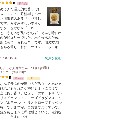
6
購入品
めてきた理想的な香りでし
ズ、ミント、月桂樹をベー
た清潔感のあるサッパリし
です。みずみずしい香りが
すが、なかなか「これ
というものが見つからず…そんな時に出
のがビュリーでした。水性香水のため、
服にもつけられるそうです。他の方の口
もある通り、特にこのユズ・ドゥ・キ
/27 09:10:32
続きを読む
ちょっと美魔女
さん
64歳 / 普通肌
クチコミ投稿
33
件
5
購入品
リピート
なんて飛ぶのが速いのだろう、と思いま
けれどもそれこそ浴びるようにつけて
当に良い香り。ビュリーのオートリプル
リスドゥマルト、ローズドゥダマス、ミ
ングルテール、ヘリオトロープドゥペル
持っていますが、自然派なようでいて、
癖があるように私は感じていて、複雑な
して、たまにつけ…