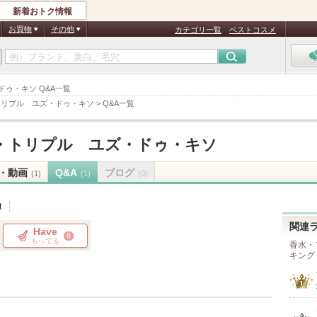
新着おトク情報
お買物
その他
カテゴリ一覧
ベストコスメ
 ユズ・ドゥ・キソ Q&A一覧
トリプル ユズ・ドゥ・キソ
>
Q&A一覧
・トリプル ユズ・ドゥ・キソ
・動画
Q&A
ブログ
(1)
(1)
(0)
t
関連
Have
8
もってる
香水・
キング