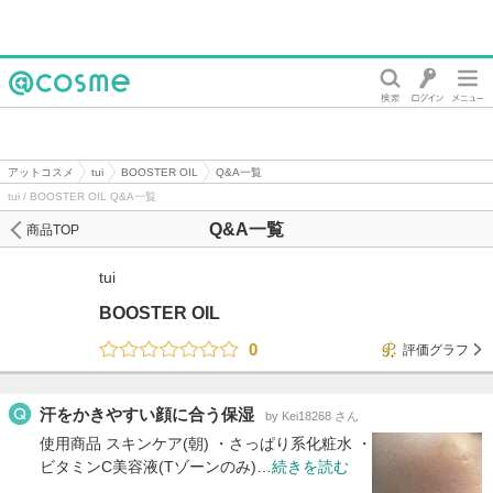
@cosme
アットコスメ
tui
BOOSTER OIL
Q&A一覧
tui / BOOSTER OIL Q&A一覧
Q&A一覧
商品TOP
tui
BOOSTER OIL
0
評価グラフ
汗をかきやすい顔に合う保湿
by Kei18268 さん
使用商品 スキンケア(朝) ・さっぱり系化粧水 ・
ビタミンC美容液(Tゾーンのみ)…
続きを読む