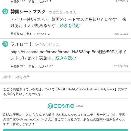
回答数 115
私もしりたい！ 1
2025/4/9
韓国シートマスク
by はたなっち さん
デイリー使いにいい、韓国のシートマスクを知りたいです！ 来
月あたりメガ割あるかな…
続きを読む
回答数 51
私もしりたい！ 2
2022/11/3
フォロー！
by *和か那* さん
https://s.cosme.net/brand/brand_id/883/top Ban様が50Pのポイ
ントプレゼント実施中…
続きを読む
回答数 278
私もしりたい！ 37
2022/4/29
3件中 1-3件を表示
ここに掲載されているのは、Q&Aで【MIGUHARA／Shine Calming Daily Pack】に関す
る投稿を抜粋したものです。
Q&Aは美容のことならなんでも解決できるみんなのコミュニティサービスです。美容
の専門家や＠cosmeメンバーさんが答えてくれるので、あなたの疑問や悩みもきっと
すぐに解決しますよ！