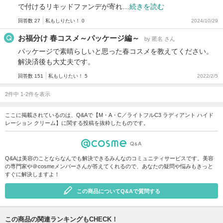
で付けるリキッドファンデが寄れ…
続きを読む
回答数 27
私もしりたい！ 0
2024/10/29
お福分け 春コスメ～パッケージ編～
by 匿名 さん
パッケージで素晴らしいと思った春コスメを教えてください。
解決済後も大丈夫です。
回答数 151
私もしりたい！ 5
2022/2/5
2件中 1-2件を表示
ここに掲載されているのは、Q&Aで【M・A・C／ライトフルC3 ラディアント ハイド
レーション クリーム】に関する投稿を抜粋したものです。
Q&Aは美容のことならなんでも解決できるみんなのコミュニティサービスです。美容
の専門家や＠cosmeメンバーさんが答えてくれるので、あなたの疑問や悩みもきっと
すぐに解決しますよ！
この商品についてQ&Aで質問する
この商品の関連ランキングもCHECK！