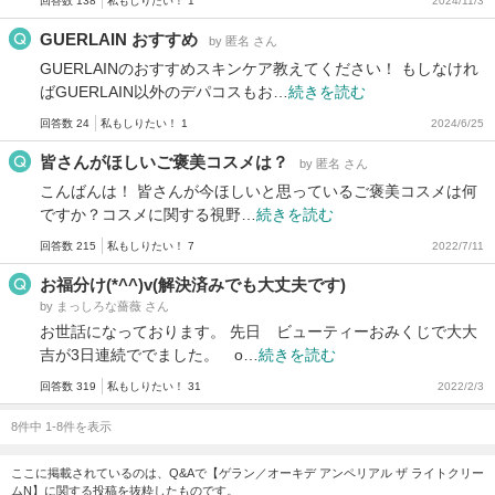
回答数 138
私もしりたい！ 1
2024/11/3
GUERLAIN おすすめ
by 匿名 さん
GUERLAINのおすすめスキンケア教えてください！ もしなけれ
ばGUERLAIN以外のデパコスもお…
続きを読む
回答数 24
私もしりたい！ 1
2024/6/25
皆さんがほしいご褒美コスメは？
by 匿名 さん
こんばんは！ 皆さんが今ほしいと思っているご褒美コスメは何
ですか？コスメに関する視野…
続きを読む
回答数 215
私もしりたい！ 7
2022/7/11
お福分け(*^^)v(解決済みでも大丈夫です)
by まっしろな薔薇 さん
お世話になっております。 先日 ビューティーおみくじで大大
吉が3日連続ででました。 o…
続きを読む
回答数 319
私もしりたい！ 31
2022/2/3
8件中 1-8件を表示
ここに掲載されているのは、Q&Aで【ゲラン／オーキデ アンペリアル ザ ライトクリー
ムN】に関する投稿を抜粋したものです。