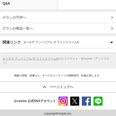
Q&A
ゲランのTOPへ
ゲランの商品一覧へ
関連リンク
オーキデ アンペリアル ザ ライトクリームN
オーキデ アンペリアル ザ ライトクリームN
の口コミサイト - @cosme（アットコス
メ）
掲載の情報・画像など、すべてのコンテンツの無断複写、転載を禁じます。
ページトップへ
@cosme
公式SNSアカウント
instag
x
faceb
line
ram
ook
copyright©istyle,inc.