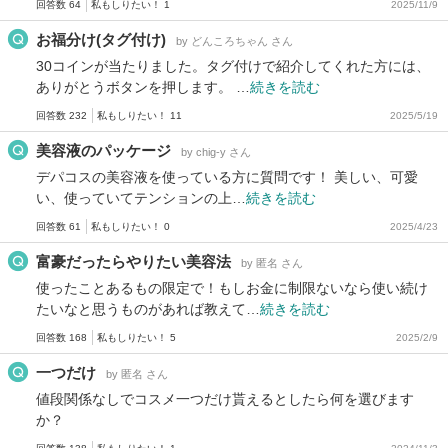
回答数 64
私もしりたい！ 1
2025/11/9
お福分け(タグ付け)
by どんころちゃん さん
30コインが当たりました。タグ付けで紹介してくれた方には、
ありがとうボタンを押します。 …
続きを読む
回答数 232
私もしりたい！ 11
2025/5/19
美容液のパッケージ
by chig-y さん
デパコスの美容液を使っている方に質問です！ 美しい、可愛
い、使っていてテンションの上…
続きを読む
回答数 61
私もしりたい！ 0
2025/4/23
富豪だったらやりたい美容法
by 匿名 さん
使ったことあるもの限定で！もしお金に制限ないなら使い続け
たいなと思うものがあれば教えて…
続きを読む
回答数 168
私もしりたい！ 5
2025/2/9
一つだけ
by 匿名 さん
値段関係なしでコスメ一つだけ貰えるとしたら何を選びます
か？