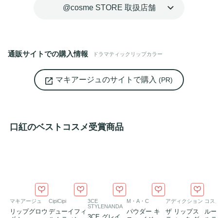
ット
タイプのリップカラー
@cosme STORE 取扱店舗
通販サイトでの購入情報
ドラマティックリップカラー
マキアージュのサイトで購入
(PR)
口紅のベストコスメ受賞商品
マキアージュ
CipiCipi
3CE
M・A・C
アディクション
コス
STYLENANDA
リップグロウ
デューイフィ
パウダー キ
ザ リップス
ルー
3CE グレイ