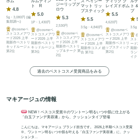
ボム
ルムティン
ス ヘイジー
ティック グ
ルテ
ジーリップグ
ト R
マット リッ
レイズドボム
ト 
4.8
ロウ
プスティック
プ
5.0
5.5
5.3
5g・3,080円 (編
5.5
5
集部調べ)
1P・1,430円
4,620円
2,530円
3.5g・4,840円
3.5g
@cosmeベ
@cosmeベ
@cosmeベ
@cosmeベ
ストコスメアワ
ストコスメアワ
ストコスメアワ
@cosmeベ
@
ストコスメアワ
ード2026 上半
ード2026 上半
ード2026 上半
ストコスメアワ
スト
ード2026 上半
期新作ベストリ
期新作ベストリ
期新作ベストリ
ード2026 上半
ード2
期新作ベストリ
キッドルージュ
キッドルージュ
ップスティック
期新作コスメ 総
期新
ップ＆チーク 第
第2位
第3位
第2位
合 第7位
ラン
2位
イク 
過去のベストコスメ受賞商品をみる
マキアージュの情報
NEW！ベスコス受賞※のワントーン明るいつや肌に仕上がる
「白玉ファンデ美容液」から、クッションタイプ登場
こんにちは。マキアージュ ブランド担当です。 2026上半期ベスコス受賞
※、ワントーン明るいつや肌を叶える「白玉ファンデ美容液」に、クッ
ションタ…