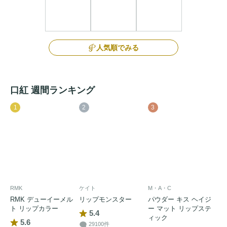
人気順でみる
口紅 週間ランキング
1
2
3
RMK
ケイト
M・A・C
RMK デューイーメル
リップモンスター
パウダー キス ヘイジ
ト リップカラー
ー マット リップステ
5.4
ィック
5.6
29100件