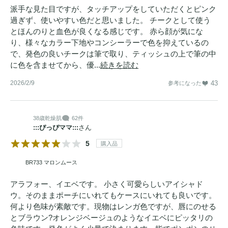
派手な見た目ですが、タッチアップをしていただくとピンク
過ぎず、使いやすい色だと思いました。 チークとして使う
とほんのりと血色が良くなる感じです。 赤ら顔が気にな
り、様々なカラー下地やコンシーラーで色を抑えているの
で、発色の良いチークは筆で取り、ティッシュの上で筆の中
に色を含ませてから、優...
続きを読む
2026/2/9
43
参考になった
38歳
乾燥肌
62件
:::ぴっぴママ:::
さん
5
購入品
BR733 マロンムース
アラフォー、イエベです。 小さく可愛らしいアイシャド
ウ。そのままポーチにいれてもケースにいれても良いです。
何より色味が素敵です。現物はレンガ色ですが、唇にのせる
とブラウン?オレンジベージュのようなイエベにピッタリの