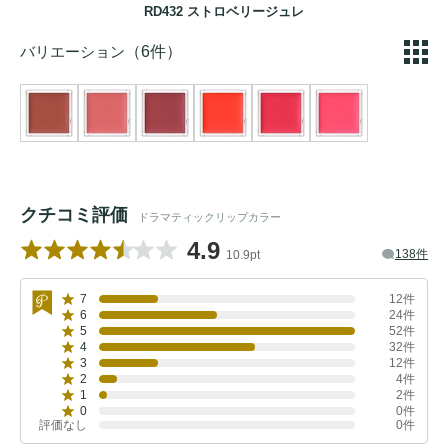
RD432 ストロベリージュレ
バリエーション
（6件）
クチコミ評価
ドラマティックリップカラー
4.9
138件
10.9pt
7
12件
6
24件
5
52件
4
32件
3
12件
2
4件
1
2件
0
0件
評価なし
0件