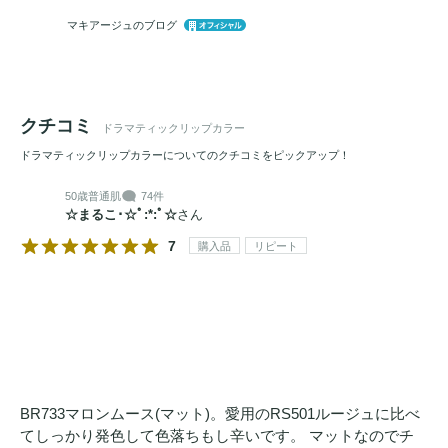
マキアージュのブログ
クチコミ
ドラマティックリップカラー
ドラマティックリップカラーについてのクチコミをピックアップ！
50歳
普通肌
74件
☆まるこ･☆ﾟ:*:ﾟ☆
さん
7
購入品
リピート
BR733マロンムース(マット)。愛用のRS501ルージュに比べ
てしっかり発色して色落ちもし辛いです。 マットなのでチ