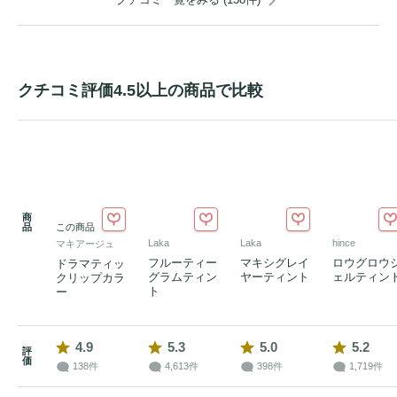
クチコミ評価4.5以上の商品で比較
商
品
この商品
Laka
Laka
hince
マキアージュ
フルーティー
マキシグレイ
ロウグロウ
ドラマティッ
グラムティン
ヤーティント
ェルティン
クリップカラ
ト
ー
4.9
5.3
5.0
5.2
評
価
138件
4,613件
398件
1,719件