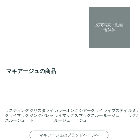
投稿写真・動画
他24件
マキアージュの商品
ラスティング
クリスタライ
カラーオンク
シアークライ
ライブステイ
ルミ
クライマック
ジングパレッ
ライマックス
マックスルー
ルージュ
ック
スルージュ
ト
ルージュ
ジュ
マキアージュのブランドページへ