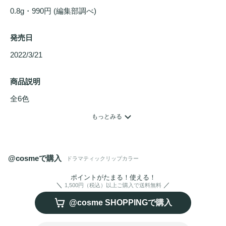
0.8g・990円 (編集部調べ)
発売日
2022/3/21 
商品説明
全6色

色×質感で惹きつける、マスクにつきにくいリップカラー。
もっとみる
別売りの「マキアージュ  カスタマイズケース」に、お好み
のカスタマイズシリーズを組み合わせてセットし、お使いい
ただくこともできます。6時間仕上がり持続（つや・色も
@cosmeで購入
ドラマティックリップカラー
ち）データ取得済み（メーカー調べ。効果には個人差があり
ます。）

ポイントがたまる！使える！
1,500円（税込）以上ご購入で送料無料
グロッシー：つややかで透明感＆
うるおい
続く透け感
グロス
@cosme SHOPPINGで購入
マット
：カサつかず唇がやわらかそうな色が続くふんわり
マ