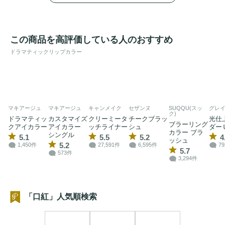
この商品を高評価している人のおすすめ
ドラマティックリップカラー
マキアージュ
マキアージュ
キャンメイク
セザンヌ
SUQQU(スッ
グレ
ク)
ドラマティッ
カスタマイズ
クリーミータ
チークブラッ
光仕
ブラーリング
クアイカラー
アイカラー
ッチライナー
シュ
ダー
カラー ブラ
シングル
5.1
5.5
5.2
4
ッシュ
5.2
1,450件
27,591件
6,595件
7
5.7
573件
3,294件
「口紅」人気順検索