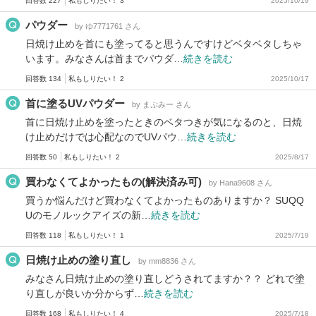
回答数 227
私もしりたい！ 3
2025/10/19
パウダー
by ゆ7771761 さん
日焼け止めを首にも塗ってると思うんですけどベタベタしちゃ
います。みなさんは首までパウダ…
続きを読む
回答数 134
私もしりたい！ 2
2025/10/17
首に塗るUVパウダー
by まぷみー さん
首に日焼け止めを塗ったときのベタつきが気になるのと、日焼
け止めだけでは心配なのでUVパウ…
続きを読む
回答数 50
私もしりたい！ 2
2025/8/17
買わなくてよかったもの(解決済み可)
by Hana9608 さん
買うか悩んだけど買わなくてよかったものありますか？ SUQQ
Uのモノルックアイズの新…
続きを読む
回答数 118
私もしりたい！ 1
2025/7/19
日焼け止めの塗り直し
by mm8836 さん
みなさん日焼け止めの塗り直しどうされてますか？？ どれで塗
り直しが良いか分からず…
続きを読む
回答数 168
私もしりたい！ 4
2025/7/18