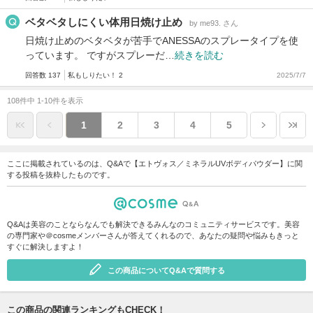
ベタベタしにくい体用日焼け止め
by me93. さん
日焼け止めのベタベタが苦手でANESSAのスプレータイプを使
っています。 ですがスプレーだ…
続きを読む
回答数 137
私もしりたい！ 2
2025/7/7
108件中 1-10件を表示
1
2
3
4
5
ここに掲載されているのは、Q&Aで【エトヴォス／ミネラルUVボディパウダー】に関
する投稿を抜粋したものです。
Q&Aは美容のことならなんでも解決できるみんなのコミュニティサービスです。美容
の専門家や＠cosmeメンバーさんが答えてくれるので、あなたの疑問や悩みもきっと
すぐに解決しますよ！
この商品についてQ&Aで質問する
この商品の関連ランキングもCHECK！