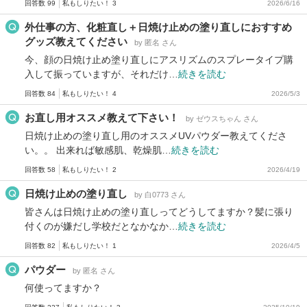
回答数 99
私もしりたい！ 3
2026/6/16
外仕事の方、化粧直し＋日焼け止めの塗り直しにおすすめ
グッズ教えてください
by 匿名 さん
今、顔の日焼け止め塗り直しにアスリズムのスプレータイプ購
入して振っていますが、それだけ…
続きを読む
回答数 84
私もしりたい！ 4
2026/5/3
お直し用オススメ教えて下さい！
by ゼウスちゃん さん
日焼け止めの塗り直し用のオススメUVパウダー教えてくださ
い。。 出来れば敏感肌、乾燥肌…
続きを読む
回答数 58
私もしりたい！ 2
2026/4/19
日焼け止めの塗り直し
by 白0773 さん
皆さんは日焼け止めの塗り直しってどうしてますか？髪に張り
付くのが嫌だし学校だとなかなか…
続きを読む
回答数 82
私もしりたい！ 1
2026/4/5
パウダー
by 匿名 さん
何使ってますか？