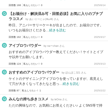
回答数 168
私もしりたい！ 0
2025/6/14
【お福分け・解決済み可・回答必須】お気に入りのプチプ
ラコスメ
by あいりーにゃ(ФωФ) さん
昨日、アニバーサリーケーキが出ましたので、お福分けです。
いつもお福分けくださる…
続きを読む
回答数 162
私もしりたい！ 8
2025/3/17
アイブロウパウダー
by naーchan さん
おすすめのアイブロウパウダー教えてください！ケイトとイプ
サ以外でお願いします。
回答数 124
私もしりたい！ 0
2025/3/13
おすすめのアイブロウパウダー
by ぽんぽこ321 さん
ケイトのデザイニングアイブロウを使っていますが、底見えし
て穴が大きくなってきたなと思っ…
続きを読む
回答数 87
私もしりたい！ 1
2025/2/22
みんなの持ち歩きコスメ
by leOna さん
ただの興味なので、お気軽にお答えください♪ よくSNS等で持