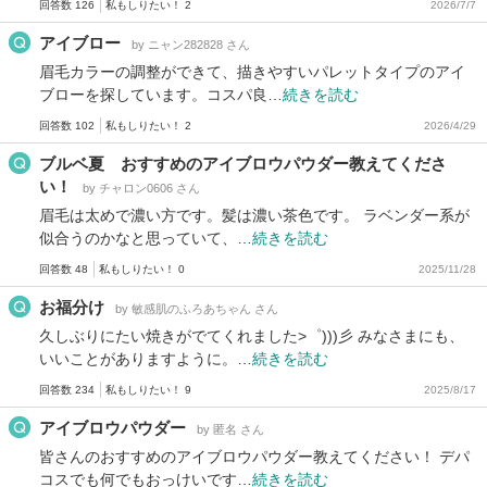
回答数 126
私もしりたい！ 2
2026/7/7
アイブロー
by ニャン282828 さん
眉毛カラーの調整ができて、描きやすいパレットタイプのアイ
ブローを探しています。コスパ良…
続きを読む
回答数 102
私もしりたい！ 2
2026/4/29
ブルベ夏 おすすめのアイブロウパウダー教えてくださ
い！
by チャロン0606 さん
眉毛は太めで濃い方です。髪は濃い茶色です。 ラベンダー系が
似合うのかなと思っていて、…
続きを読む
回答数 48
私もしりたい！ 0
2025/11/28
お福分け
by 敏感肌のふろあちゃん さん
久しぶりにたい焼きがでてくれました>゜)))彡 みなさまにも、
いいことがありますように。…
続きを読む
回答数 234
私もしりたい！ 9
2025/8/17
アイブロウパウダー
by 匿名 さん
皆さんのおすすめのアイブロウパウダー教えてください！ デパ
コスでも何でもおっけいです…
続きを読む