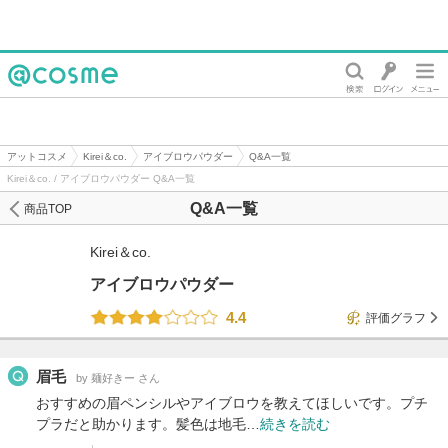
@cosme
アットコスメ
Kirei＆co.
アイブロウパウダー
Q&A一覧
Kirei＆co. / アイブロウパウダー Q&A一覧
Q&A一覧
商品TOP
Kirei＆co.
アイブロウパウダー
4.4
評価グラフ
眉毛
by 麺好きー さん
おすすめの眉ペンシルやアイブロウを教えてほしいです。プチ
プラだと助かります。髪色は地毛…
続きを読む