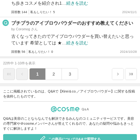
ち歩きコスメを紹介され1…
続きを読む
回答数 144
私もしりたい！ 5
2024/11/1
プチプラのアイブロウパウダーのおすすめ教えてください
by Coromog さん
古くなってきたのでアイブロウパウダーを買い替えたいと思っ
ています 希望としては ★…
続きを読む
回答数 56
私もしりたい！ 0
2024/10/28
22件中 1-10件を表示
1
2
3
ここに掲載されているのは、Q&Aで【Kirei＆co.／アイブロウパウダー】に関する投稿
を抜粋したものです。
Q&Aは美容のことならなんでも解決できるみんなのコミュニティサービスです。美容
の専門家や＠cosmeメンバーさんが答えてくれるので、あなたの疑問や悩みもきっと
すぐに解決しますよ！
この商品についてQ&Aで質問する