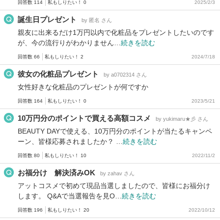
回答数 114
私もしりたい！ 0
2025/2/3
誕生日プレゼント
by 匿名 さん
親友に出来るだけ1万円以内で化粧品をプレゼントしたいのです
が、今の流行りがわかりません…
続きを読む
回答数 66
私もしりたい！ 2
2024/7/18
彼女の化粧品プレゼント
by a0702314 さん
女性好きな化粧品のプレゼントが何ですか
回答数 164
私もしりたい！ 0
2023/5/21
10万円分のポイントで買える高額コスメ
by yukimaru★彡 さん
BEAUTY DAYで使える、10万円分のポイントが当たるキャンペ
ーン、皆様応募されましたか？ …
続きを読む
回答数 80
私もしりたい！ 10
2022/11/2
お福分け 解決済みOK
by zahav さん
アットコスメで初めて現品当選しましたので、皆様にお福分け
します。 Q&Aで当選報告を見O…
続きを読む
回答数 196
私もしりたい！ 20
2022/10/12