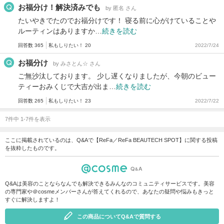
お福分け！解決済みでも
by 匿名 さん
たいやきでたのでお福分けです！ 寝る前に心がけていることや
ルーティンはありますか…
続きを読む
回答数 365
私もしりたい！ 20
2022/7/24
お福分け
by みさとん☆ さん
ご無沙汰しております。 少し遅くなりましたが、今朝のビュー
ティーおみくじで大吉が出ま…
続きを読む
回答数 265
私もしりたい！ 23
2022/7/22
7件中 1-7件を表示
ここに掲載されているのは、Q&Aで【ReFa／ReFa BEAUTECH SPOT】に関する投稿
を抜粋したものです。
Q&Aは美容のことならなんでも解決できるみんなのコミュニティサービスです。美容
の専門家や＠cosmeメンバーさんが答えてくれるので、あなたの疑問や悩みもきっと
すぐに解決しますよ！
この商品についてQ&Aで質問する