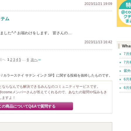
2023/11/21 19:09
イテム
した^-^ お福わけをします。 皆さんの…
2023/11/13 16:42
Wha
7月
前へ
1
2
3
4
5
…
6
次へ
7月
紫外
/ カラーステイ サテン インク SP】に関する投稿を抜粋したものです。
6月
ことならなんでも解決できるみんなのコミュニティサービスです。
6月
@cosmeメンバーさんが答えてくれるので、あなたの疑問や悩みもき
しますよ！
この商品についてQ&Aで質問する