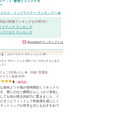
影色リップメイカ
セザンヌ
/
ー
グロス・リップライナー ランキングへ
商品の関連ランキングもCHECK！
イクアップ ランキング
ップグロス ランキング
?
@cosmeのランキングとは
コミ
カラーステイ サテン インク SP
テイ サテン インク SP
についてのクチコミをピ
ップ！
だんご3兄弟♪
さん
36歳 / 普通肌
クチコミ投稿
83
件
10
6
購入品
人
な発色とツヤ感が長時間続くリキッドリ
以
す。唇にのせた瞬間からしっかり発色し
上
しても色が残る持続力に驚きました。ツ
の
ピタッとフィットして乾燥感を感じにく
マットリップが苦手な方にもおすすめで
メ
ン