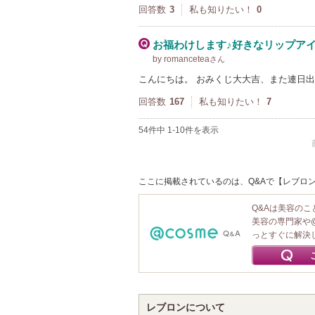
回答数
3
私も知りたい！
0
お福わけします♪好きなリップア
by romancetea
さん
こんにちは。 おみくじ大大吉、また連日出ま
回答数
167
私も知りたい！
7
54件中 1-10件を表示
ここに掲載されているのは、Q&Aで【レブロン 
Q&Aは美容の
美容の専門家や
っとすぐに解決
レブロンについて