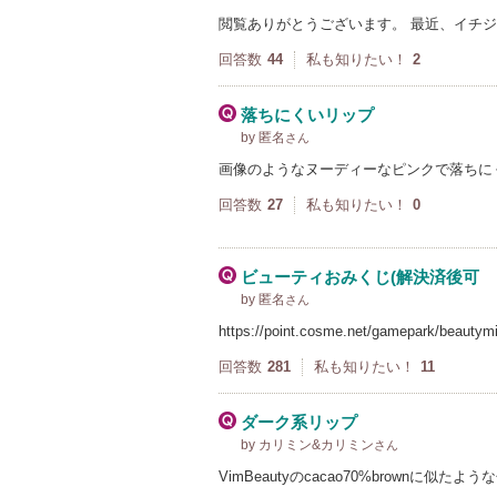
閲覧ありがとうございます。 最近、イチ
回答数
44
私も知りたい！
2
落ちにくいリップ
by 匿名
さん
画像のようなヌーディーなピンクで落ちに
回答数
27
私も知りたい！
0
ビューティおみくじ(解決済後可
by 匿名
さん
https://point.cosme.net/gamepar
回答数
281
私も知りたい！
11
ダーク系リップ
by カリミン&カリミン
さん
VimBeautyのcacao70%brown