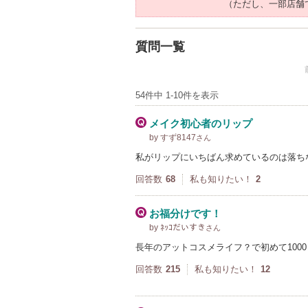
（ただし、一部店舗
質問一覧
54件中 1-10件を表示
メイク初心者のリップ
by すず8147
さん
私がリップにいちばん求めているのは落ち
回答数
68
私も知りたい！
2
お福分けです！
by ﾈｯｺだいすき
さん
長年のアットコスメライフ？で初めて100
回答数
215
私も知りたい！
12