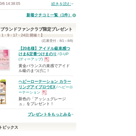
0/6 14:38:05
続きを読む
バ
ー
新着クチコミ一覧
（1件）
に
お
ブランドファンクラブ限定プレゼント
 1・9・17・24日 開催！】
気
(応募受付：8/1～8/8)
に
【20名様】アイドル級束感つ
入
けま&定番つけまのり
/ D-UP
り
(ディーアップ)
登
黄金バランスの束感でアイド
現
ル級のまつげに！
録
さ
ヘビーローテーション カラー
品
リングアイブロウEX
/ ヘビーロ
れ
ーテーション
て
新色の「アッシュグレージ
現
い
ュ」をプレゼント！
ま
プレゼントをもっとみる
す
品
トピックス