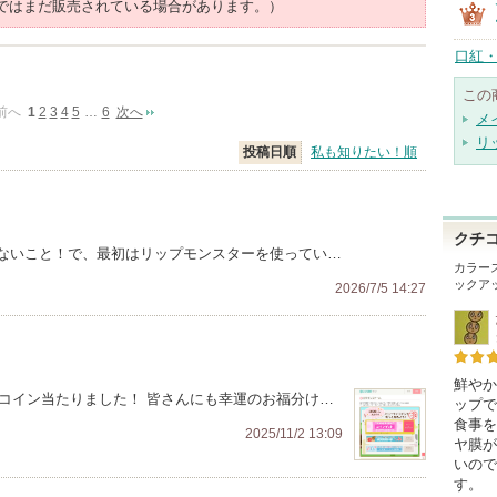
ではまだ販売されている場合があります。）
口紅・
この
前へ
1
2
3
4
5
…
6
次へ
メ
リ
投稿日順
私も知りたい！順
クチ
ないこと！で、最初はリップモンスターを使ってい…
カラース
ックア
2026/7/5 14:27
鮮やか
0コイン当たりました！ 皆さんにも幸運のお福分け…
ップで
食事を
2025/11/2 13:09
ヤ膜が
いので
す。