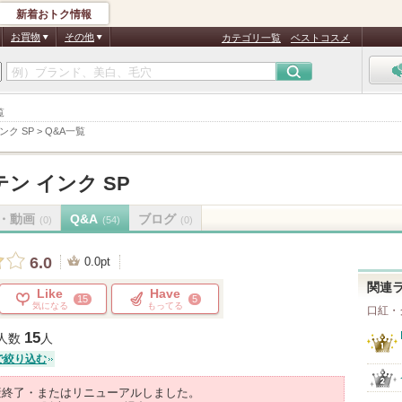
新着おトク情報
お買物
その他
カテゴリ一覧
ベストコスメ
覧
ンク SP
>
Q&A一覧
ン インク SP
・動画
Q&A
ブログ
(0)
(54)
(0)
6.0
0.0pt
関連
Like
Have
15
5
気になる
もってる
口紅・
15
人数
人
で絞り込む
産終了・またはリニューアルしました。