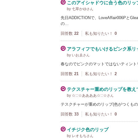
このアイシャドウに合う色のリッ
by 七草かゆ
さん
先日ADDICTIONで、LoveAffair006P
の…
回答数
22
私も知りたい！
0
アラフィフでもいけるピンク系リ
by いおゑ
さん
春なのでピンクのマットではないティント
回答数
21
私も知りたい！
2
テクスチャー重めのリップを教え
by ☆:::☆ああああ☆:::☆
さん
テスクチャーが重めのリップ(色がつくもの
回答数
33
私も知りたい！
0
イチジク色のリップ
by レオもち
さん