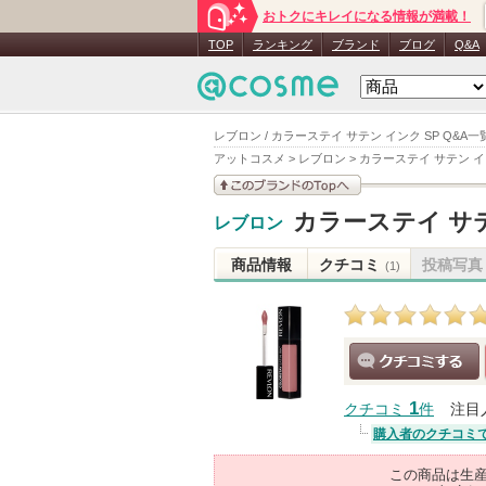
おトクにキレイになる情報が満載！
TOP
ランキング
ブランド
ブログ
Q&A
レブロン / カラーステイ サテン インク SP Q&A一
アットコスメ
>
レブロン
>
カラーステイ サテン イ
このブランドの情報を
カラーステイ サテ
レブロン
見る
商品情報
クチコミ
投稿写真
(1)
クチコミする
1
クチコミ
件
注目
購入者のクチコミ
この商品は生