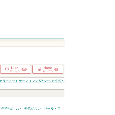
Like
Have
15
5
気になる
もってる
カラーステイ サテン インク SP
ページの先頭へ
色持ちがよい
発色がよい
パール・ラ