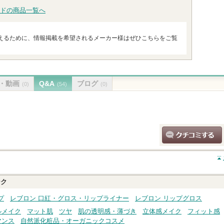
ドの商品一覧へ
えるために、情報掲載を希望されるメーカー様はぜひこちらをご覧
・動画
Q&A
ブログ
(0)
(54)
(0)
クチコミする
ンク
プ
レブロン 口紅・グロス・リップライナー
レブロン リップグロス
ルメイク
マット肌
ツヤ
肌の透明感・薄づき
立体感メイク
フィット感
マンス
自然派化粧品・オーガニックコスメ