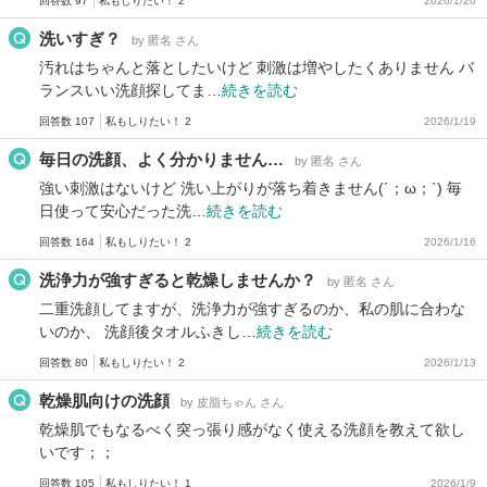
回答数 97
私もしりたい！ 2
2026/1/20
洗いすぎ？
by 匿名 さん
汚れはちゃんと落としたいけど 刺激は増やしたくありません バ
ランスいい洗顔探してま…
続きを読む
回答数 107
私もしりたい！ 2
2026/1/19
毎日の洗顔、よく分かりません…
by 匿名 さん
強い刺激はないけど 洗い上がりが落ち着きません(´；ω；`) 毎
日使って安心だった洗…
続きを読む
回答数 164
私もしりたい！ 2
2026/1/16
洗浄力が強すぎると乾燥しませんか？
by 匿名 さん
二重洗顔してますが、洗浄力が強すぎるのか、私の肌に合わな
いのか、 洗顔後タオルふきし…
続きを読む
回答数 80
私もしりたい！ 2
2026/1/13
乾燥肌向けの洗顔
by 皮脂ちゃん さん
乾燥肌でもなるべく突っ張り感がなく使える洗顔を教えて欲し
いです；；
回答数 105
私もしりたい！ 1
2026/1/9