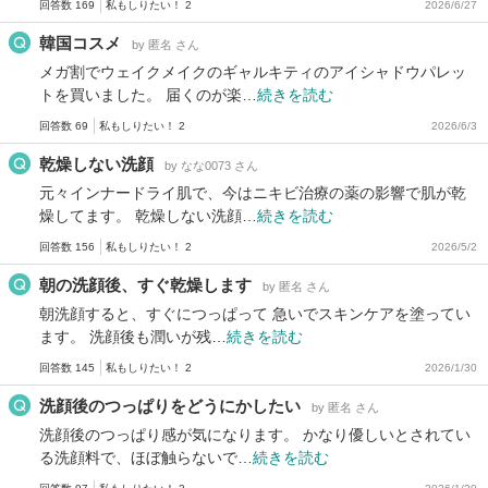
回答数 169
私もしりたい！ 2
2026/6/27
韓国コスメ
by 匿名 さん
メガ割でウェイクメイクのギャルキティのアイシャドウパレッ
トを買いました。 届くのが楽…
続きを読む
回答数 69
私もしりたい！ 2
2026/6/3
乾燥しない洗顔
by なな0073 さん
元々インナードライ肌で、今はニキビ治療の薬の影響で肌が乾
燥してます。 乾燥しない洗顔…
続きを読む
回答数 156
私もしりたい！ 2
2026/5/2
朝の洗顔後、すぐ乾燥します
by 匿名 さん
朝洗顔すると、すぐにつっぱって 急いでスキンケアを塗ってい
ます。 洗顔後も潤いが残…
続きを読む
回答数 145
私もしりたい！ 2
2026/1/30
洗顔後のつっぱりをどうにかしたい
by 匿名 さん
洗顔後のつっぱり感が気になります。 かなり優しいとされてい
る洗顔料で、ほぼ触らないで…
続きを読む