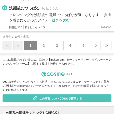
洗顔後につっぱる
by 匿名 さん
クレンジングや洗顔後の 乾燥・つっぱりが気になります。 負担
を感じにくかったアイテ…
続きを読む
回答数 126
私もしりたい！ 5
2026/1/6
46件中 1-10件を表示
1
2
3
4
5
ここに掲載されているのは、Q&Aで【makeprem／セーフミーリリーフモイスチャーク
レンジングフォーム】に関する投稿を抜粋したものです。
Q&Aは美容のことならなんでも解決できるみんなのコミュニティサービスです。美容
の専門家や＠cosmeメンバーさんが答えてくれるので、あなたの疑問や悩みもきっと
すぐに解決しますよ！
この商品についてQ&Aで質問する
この商品の関連ランキングもCHECK！