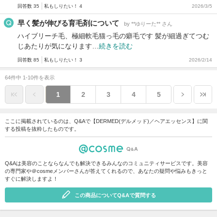
回答数 35
私もしりたい！ 4
2026/3/5
早く髪が伸びる育毛剤について
by **ゆりーた** さん
ハイブリーチ毛、極細軟毛猫っ毛の癖毛です 髪が細過ぎてつむ
じあたりが気になります…
続きを読む
回答数 85
私もしりたい！ 3
2026/2/14
64件中 1-10件を表示
1
2
3
4
5
ここに掲載されているのは、Q&Aで【DERMED(デルメッド)／ヘアエッセンス】に関
する投稿を抜粋したものです。
Q&Aは美容のことならなんでも解決できるみんなのコミュニティサービスです。美容
の専門家や＠cosmeメンバーさんが答えてくれるので、あなたの疑問や悩みもきっと
すぐに解決しますよ！
この商品についてQ&Aで質問する