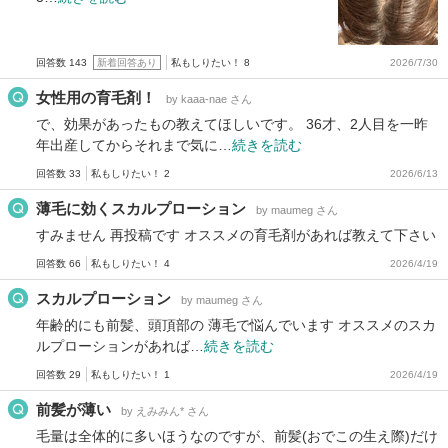
回答数 143
新着回答あり
私もしりたい！ 8
2026/7/30
女性用の育毛剤！
by kaaa-nae さん
で、効果があったもの教えてほしいです。 36才、2人目を一昨
年出産してからそれまで気に…
続きを読む
回答数 33
私もしりたい！ 2
2026/6/13
薄毛に効くスカルプローション
by maumeg さん
すみません 再投稿です オススメの育毛剤があれば教えて下さい
回答数 66
私もしりたい！ 4
2026/4/19
スカルプローション
by maumeg さん
年齢的にも前髪、頭頂部の 薄毛で悩んでいます オススメのスカ
ルプローションがあれば…
続きを読む
回答数 29
私もしりたい！ 1
2026/4/19
前髪が薄い
by えみみん* さん
毛量は全体的に多いほうなのですが、前髪(おでこの生え際)だけ