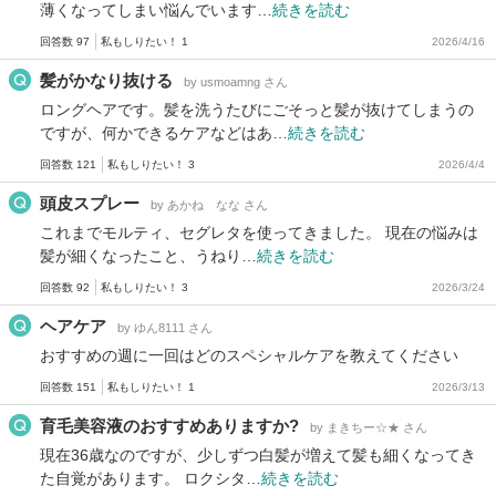
薄くなってしまい悩んでいます…
続きを読む
回答数 97
私もしりたい！ 1
2026/4/16
髪がかなり抜ける
by usmoamng さん
ロングヘアです。髪を洗うたびにごそっと髪が抜けてしまうの
ですが、何かできるケアなどはあ…
続きを読む
回答数 121
私もしりたい！ 3
2026/4/4
頭皮スプレー
by あかね なな さん
これまでモルティ、セグレタを使ってきました。 現在の悩みは
髪が細くなったこと、うねり…
続きを読む
回答数 92
私もしりたい！ 3
2026/3/24
ヘアケア
by ゆん8111 さん
おすすめの週に一回はどのスペシャルケアを教えてください
回答数 151
私もしりたい！ 1
2026/3/13
育毛美容液のおすすめありますか?
by まきちー☆★ さん
現在36歳なのですが、少しずつ白髪が増えて髪も細くなってき
た自覚があります。 ロクシタ…
続きを読む