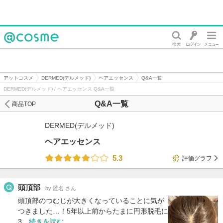
@cosme
アットコスメ
DERMED(デルメッド)
ヘアエッセンス
Q&A一覧
DERMED(デルメッド) / ヘアエッセンス Q&A一覧
Q&A一覧
商品TOP
DERMED(デルメッド)
ヘアエッセンス
5.3
評価グラフ
頭頂部
by 匿名 さん
頭頂部のつむじが大きくなっていることに気が
つきました…！5年以上前からたまに円形脱毛に
3…
続きを読む