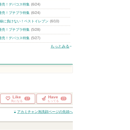
発売！デパコス特集
(6/24)
発売！プチプラ特集
(6/24)
線に負けない！ベストイレブン
(6/10)
発売！プチプラ特集
(5/28)
発売！デパコス特集
(5/27)
もっとみる
Like
Have
17
23
気になる
もってる
アカミチャン泡洗顔
ページの先頭へ