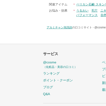
関連アイテム
ペリカン石鹸 スキン
お悩み・効果
うるおい
毛穴
ニ
パフォーマンス
自
アカミチャン泡洗顔
の口コミサイト -
@cos
サービス
@cosme
ベ
（化粧品・美容の口コミ）
プ
ランキング
ビ
ポイント・クーポン
新
ブログ
最
Q&A