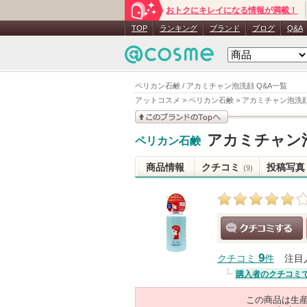
おトクにキレイになる情報が満載！
TOP
ランキング
ブランド
ブログ
Q&A
ペリカン石鹸 / アカミチャン泡洗顔 Q&A一覧
アットコスメ
>
ペリカン石鹸
>
アカミチャン泡洗
このブランドの情報を
アカミチャン
ペリカン石鹸
見る
商品情報
クチコミ
投稿写真
(9)
クチコミする
9
クチコミ
件
注目
購入者のクチコミ
この商品は生