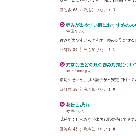
顔赤くになりやいです。何の化粧品を使う
回答数
68
私も知りたい！
3
赤みが出やすい肌におすすめのス
by 匿名
さん
赤みが出やすいんですが、赤みを引かせるお
回答数
30
私も知りたい！
1
異常なほどの頬の赤み対策につい
by caraaan
さん
暖房のせいか、肌の調子が不安定で困って
回答数
36
私も知りたい！
0
花粉 肌荒れ
by 匿名
さん
花粉でくしゃみなど体内も影響受けてます
回答数
43
私も知りたい！
0