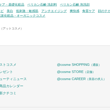
ケア・基礎化粧品
ペリカン石鹸 洗顔料
ペリカン石鹸 泡洗顔
キビ
美白
低刺激・敏感肌
アンチエイジング
爽快感
角質ケア
顔のテ
然派化粧品・オーガニックコスメ
me（アットコスメ）
ストコスメ
@cosme SHOPPING
（通販）
レゼント
@cosme STORE
（店舗）
ューティニュース
@cosme CAREER
（美容の求人）
商品カレンダー
新クチコミ