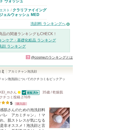
のお知らせがあ
ド ウォッシュ
ります
クラリファイイング
エスト
/
ジェルウォッシュ MED
洗顔料 ランキングへ
商品の関連ランキングもCHECK！
キンケア・基礎化粧品 ランキング
洗顔 ランキング
?
@cosmeのランキングとは
コミ
アカミチャン泡洗顔
チャン泡洗顔
についてのクチコミをピックアッ
KEI_m
さん
35歳 / 乾燥肌
認証済
クチコミ投稿
100
276
件
5
購入品
人
感肌さんのための泡洗顔料
以
バレ アカミチャン」！マ
上
れ、肌ストレスが気になる
の
是非オススメ！泡洗顔と言