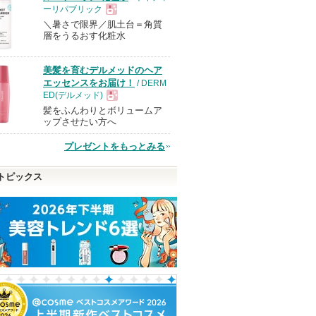
ーリパブリック
＼暑さで限界／肌土台＝角質
現
層をうるおす化粧水
品
美髪を育むデルメッドのヘア
エッセンスをお届け！
/ DERM
ED(デルメッド)
髪をふんわりとボリュームア
現
ップさせたい方へ
プレゼントをもっとみる
品
トピックス