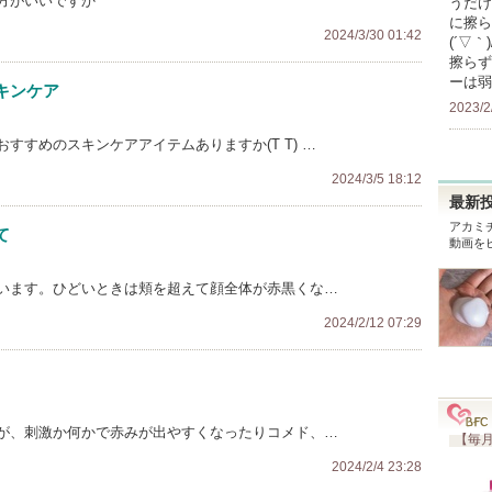
方がいいですか
うだけ
に擦ら
2024/3/30 01:42
(´▽
擦らず
ーは弱
キンケア
2023/2
すすめのスキンケアアイテムありますか(T T) …
2024/3/5 18:12
最新
アカミ
て
動画を
います。ひどいときは頬を超えて顔全体が赤黒くな…
2024/2/12 07:29
が、刺激か何かで赤みが出やすくなったりコメド、…
【毎月
2024/2/4 23:28