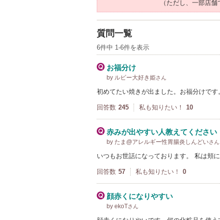
（ただし、一部店舗
質問一覧
6件中 1-6件を表示
お福分け
by ルビー大好き姫
さん
初めてたい焼きが出ました。お福分けです
回答数
245
私も知りたい！
10
赤みが出やすい人教えてください
by たま@アレルギー性胃腸炎しんどい
さん
いつもお世話になっております。 私は頬
回答数
57
私も知りたい！
0
顔赤くになりやすい
by ekoT
さん