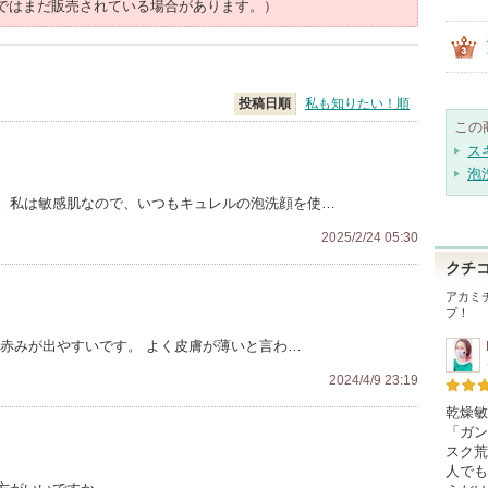
ではまだ販売されている場合があります。）
投稿日順
私も知りたい！順
この
ス
泡
。私は敏感肌なので、いつもキュレルの泡洗顔を使…
2025/2/24 05:30
クチ
アカミ
プ！
に赤みが出やすいです。 よく皮膚が薄いと言わ…
2024/4/9 23:19
乾燥敏
「ガン
スク荒
人でも