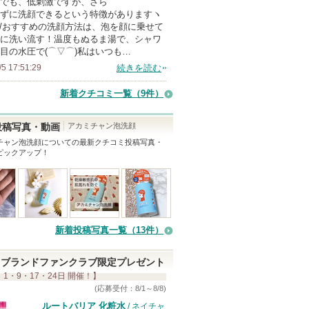
でも、低刺激ですが、さら
メ
ずに洗顔できるという特徴がありますヽ
ン
｀)/おすすめの洗顔方法は、泡を顔に乗せて
バ
に洗い流す！温度もぬるま湯で、シャワ
目の水圧で(⌒▽⌒)私はいつも…
ー
/5 17:51:29
続きを読む
に
お
新着クチコミ一覧
（9件）
気
に
アカミチャン泡洗顔
投稿写真・動画
入
チャン泡洗顔
についての最新クチコミ投稿写真・
ピックアップ！
り
登
録
さ
れ
新着投稿写真一覧（13件）
て
い
ブランドファンクラブ限定プレゼント
ま
 1・9・17・24日 開催！】
す
(応募受付：8/1～8/8)
ルートバリア 化粧水
/ ネイチャ