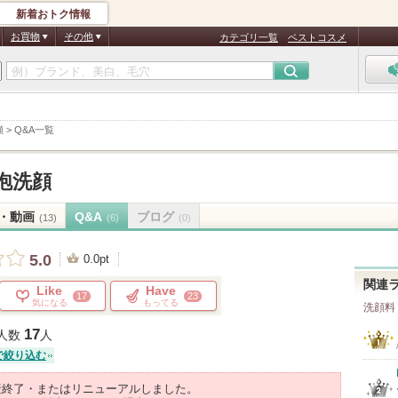
新着おトク情報
お買物
その他
カテゴリ一覧
ベストコスメ
顔
>
Q&A一覧
泡洗顔
・動画
Q&A
ブログ
(13)
(6)
(0)
5.0
0.0pt
関連
Like
Have
17
23
気になる
もってる
洗顔料
17
人数
人
で絞り込む
産終了・またはリニューアルしました。