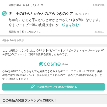
回答数 324
私もしりたい！ 21
2023/1/18
冬 手のひらとかかとのざらつきのケア
by 兎渓 さん
毎年冬になると手のひらとかかとのざらつきが気になります。
今までアトピー等の皮膚疾患にか…
続きを読む
回答数 41
私もしりたい！ 1
2023/1/3
6件中 1-6件を表示
ここに掲載されているのは、Q&Aで【ベビーフット／ベビーフット イージーパック 60
分(M)_V5(ティー）】に関する投稿を抜粋したものです。
Q&Aは美容のことならなんでも解決できるみんなのコミュニティサービスです。美容
の専門家や＠cosmeメンバーさんが答えてくれるので、あなたの疑問や悩みもきっと
すぐに解決しますよ！
この商品についてQ&Aで質問する
この商品の関連ランキングもCHECK！