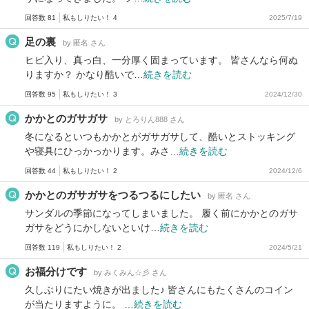
回答数 81
私もしりたい！ 4
2025/7/19
足の裏
by 匿名 さん
ヒビ入り、真っ白、一分厚く固まっています。 皆さんなら何ぬ
りますか？ かなり酷いで…
続きを読む
回答数 95
私もしりたい！ 3
2024/12/30
かかとのガサガサ
by とろりん888 さん
冬になるといつもかかとがガサガサして、酷いとストッキング
や寝具にひっかっかります。みさ…
続きを読む
回答数 44
私もしりたい！ 2
2024/12/6
かかとのガサガサをつるつるにしたい
by 匿名 さん
サンダルの季節になってしまいました。 履く前にかかとのガサ
ガサをどうにかしないといけ…
続きを読む
回答数 119
私もしりたい！ 2
2024/5/21
お福分けです
by みくみん☆彡 さん
久しぶりにたい焼きが出ました♪ 皆さんにもたくさんのコイン
が当たりますように。 …
続きを読む