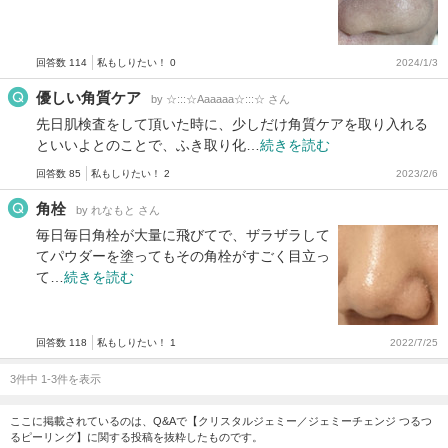
回答数 114
私もしりたい！ 0
2024/1/3
優しい角質ケア
by ☆:::☆Aaaaaa☆:::☆ さん
先日肌検査をして頂いた時に、少しだけ角質ケアを取り入れる
といいよとのことで、ふき取り化…
続きを読む
回答数 85
私もしりたい！ 2
2023/2/6
角栓
by れなもと さん
毎日毎日角栓が大量に飛びてで、ザラザラして
てパウダーを塗ってもその角栓がすごく目立っ
て…
続きを読む
回答数 118
私もしりたい！ 1
2022/7/25
3件中 1-3件を表示
ここに掲載されているのは、Q&Aで【クリスタルジェミー／ジェミーチェンジ つるつ
るピーリング】に関する投稿を抜粋したものです。