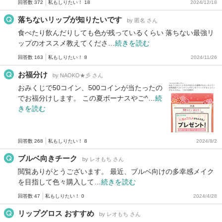
回答数 372
私もしりたい！ 18
2024/12/18
落ちないリップが知りたいです
by 匿名 さん
食べたり飲んだりしても色が残っているくらい 落ちない最強リ
ップのオススメ教えてくださ…
続きを読む
回答数 163
私もしりたい！ 8
2024/11/26
お福分け
by NAOKO★彡 さん
おみくじで50コイン、500コインが当たったの
でお福分けします。 この夏ボーナスやご^…
続
きを読む
回答数 268
私もしりたい！ 8
2024/8/2
ブルベ向きチーク
by レオもち さん
閲覧ありがとうございます。 最近、ブルベ向けの多幸感メイク
を目指して色々購入して…
続きを読む
回答数 47
私もしりたい！ 0
2024/4/28
リップグロス おすすめ
by レオもち さん