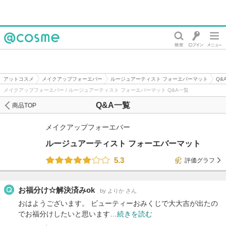
@cosme
アットコスメ
メイクアップフォーエバー
ルージュアーティスト フォーエバーマット
Q&
メイクアップフォーエバー / ルージュアーティスト フォーエバーマット Q&A一覧
Q&A一覧
商品TOP
メイクアップフォーエバー
ルージュアーティスト フォーエバーマット
5.3
評価グラフ
お福分け☆解決済みok
by よりか さん
おはようございます。 ビューティーおみくじで大大吉が出たの
でお福分けしたいと思います…
続きを読む