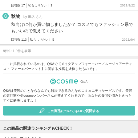
回答数 17
私もしりたい！ 3
2023/8/22
秋物
by 匿名 さん
秋向けに何か買い物しましたか？ コスメでもファッション系で
もいいので教えてください！
回答数 113
私もしりたい！ 5
2022/9/4
9件中 1-9件を表示
ここに掲載されているのは、Q&Aで【メイクアップフォーエバー／ルージュアーティ
スト フォーエバーマット】に関する投稿を抜粋したものです。
Q&Aは美容のことならなんでも解決できるみんなのコミュニティサービスです。美容
の専門家や＠cosmeメンバーさんが答えてくれるので、あなたの疑問や悩みもきっと
すぐに解決しますよ！
この商品についてQ&Aで質問する
この商品の関連ランキングもCHECK！