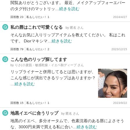
閲覧ありがとうございます。 最近、メイクアップフォーエバー
のタグ付けのマットリッ…
続きを読む
回答数 23
私もしりたい！ 1
2024/4/27
私の唇はこれで可愛くなる
by 匿名 さん
そんなお気に入りリップアイテムを教えてください。 私はこれ
です。 Diorマキシマ…
続きを読む
回答数 79
私もしりたい！ 2
2023/12/15
こんな色のリップ探してます
by りさ(小麦肌・敏感乾燥・イエベ秋ディープ さん
リップライナーと併用してるとは思いますが、
こんな感じが演出できるリップはありますか？
…
続きを読む
回答数 15
私もしりたい！ 1
2023/9/22
地黒イエベに合うリップ
by 匿名 さん
地黒のイエベ、多分オータムで、色素沈着のある唇によさそう
な、3000円未満で買える私に合い…
続きを読む