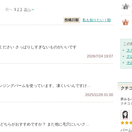
前へ
1
2
3
次へ
投稿日順
私も知りたい！順
この
ください さっぱりしすぎないものがいいです
ス
2026/7/24 19:07
ク
そ
ンジングバームを使っています。凄くいいんですけ…
クチ
2025/11/26 01:00
夢みる
クチコ
ムどちらがおすすめですか？ また他に毛穴にいいク…
バーム