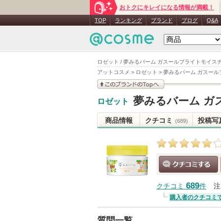
おトクにキレイになる情報が満載！
TOP
ランキング
ブランド
ブログ
Q&A
ロゼット / 夢みるバーム ガスールブライトモイスチ
アットコスメ
>
ロゼット
>
夢みるバーム ガスール
このブランドの情報を
夢みるバーム ガ
ロゼット
見る
商品情報
クチコミ
投稿写
(689)
クチコミする
689
クチコミ
件
注
購入者のクチコミ
質問一覧