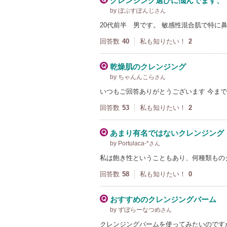
クレンジング選びに悩んでます、
by ぼぶすぽんじ
さん
20代前半 男です。 敏感性混合肌で特に
回答数
40
私も知りたい！
2
乾燥肌のクレンジング
by ちゃんんこら
さん
いつもご回答ありがとうございます 今ま
回答数
53
私も知りたい！
2
あまり有名ではないクレンジング
by Portulaca-*
さん
私は飽き性ということもあり、何種類もの
回答数
58
私も知りたい！
0
おすすめのクレンジングバーム
by ずぼらーなつめ
さん
クレンジングバームを使ってみたいのです