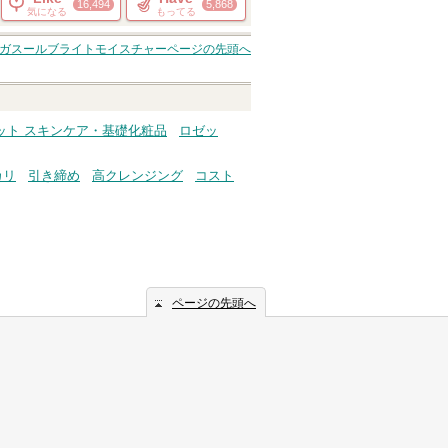
16,494
5,868
気になる
もってる
 ガスールブライトモイスチャー
ページの先頭へ
ット スキンケア・基礎化粧品
ロゼッ
カリ
引き締め
高クレンジング
コスト
ページの先頭へ