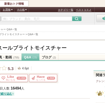
新着おトク情報
お買物
その他
カテゴリ一覧
ベストコスメ
ャー Q&A一覧
ブライトモイスチャー
>
Q&A一覧
スールブライトモイスチャー
真・動画
Q&A
ブログ
(755)
(23)
(2)
5.3
4.6pt
関連
Like
Have
16,494
5,868
気になる
もってる
クレン
16494
目人数
人
で絞り込む