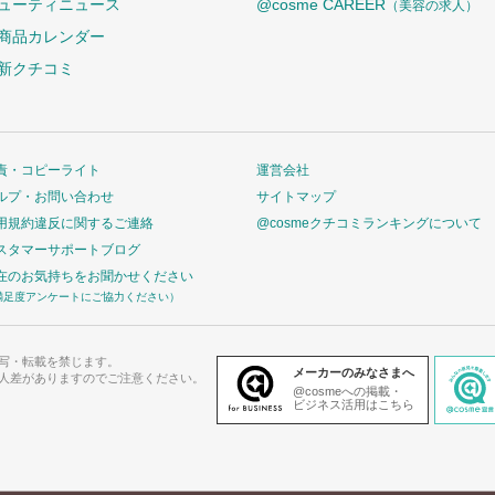
ューティニュース
@cosme CAREER
（美容の求人）
商品カレンダー
新クチコミ
責・コピーライト
運営会社
ルプ・お問い合わせ
サイトマップ
用規約違反に関するご連絡
@cosmeクチコミランキングについて
スタマーサポートブログ
在のお気持ちをお聞かせください
満足度アンケートにご協力ください）
写・転載を禁じます。
メーカーのみなさまへ
人差がありますのでご注意ください。
@cosmeへの掲載・
ビジネス活用はこちら