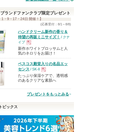
ブランドファンクラブ限定プレゼント
 1・9・17・24日 開催！】
(応募受付：8/1～8/8)
ハンドクリーム新作の香り＆
待望の再販ミニサイズ！
/ クナ
イプ
新作ホワイトブロッサムと人
現
気のネロリをお届け！
ベスコス殿堂入りの名品エッ
品
センス
/ SK-II
たっぷり保湿ケアで、透明感
現
のあるクリアな素肌へ
品
プレゼントをもっとみる
トピックス