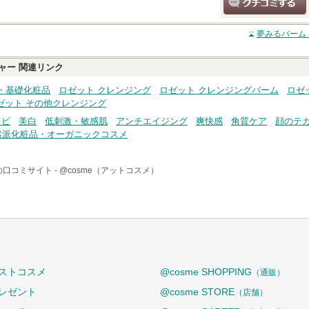
クチコミする
夢みるバーム
ャー
関連リンク
・基礎化粧品
ロゼット クレンジング
ロゼット クレンジングバーム
ロゼ
ゼット その他クレンジング
キビ
美白
低刺激・敏感肌
アンチエイジング
爽快感
角質ケア
顔のテ
然派化粧品・オーガニックコスメ
の口コミサイト -
@cosme（アットコスメ）
ストコスメ
@cosme SHOPPING
（通販）
レゼント
@cosme STORE
（店舗）