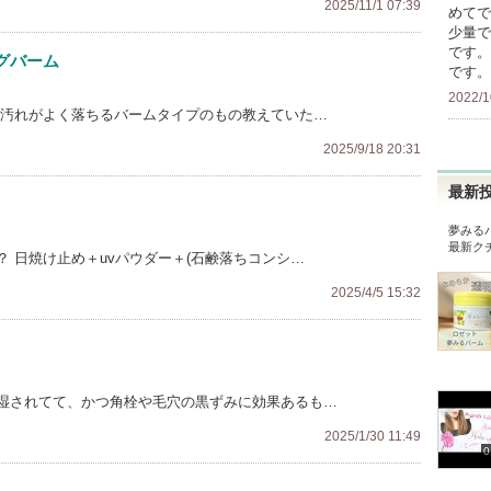
2025/11/1 07:39
めてで
少量で
です。
グバーム
です。
2022/1
 汚れがよく落ちるバームタイプのもの教えていた…
2025/9/18 20:31
最新
夢みる
最新ク
 日焼け止め＋uvパウダー＋(石鹸落ちコンシ…
2025/4/5 15:32
湿されてて、かつ角栓や毛穴の黒ずみに効果あるも…
2025/1/30 11:49
0