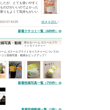
したが、とても使いやすく
ものびがいいのでよかった
香りもよくて気持ちがいい
0/23 07:43:05
続きを読む
新着クチコミ一覧
（689件）
夢みるバーム ガスールブラ
投稿写真・動画
イトモイスチャー
バーム ガスールブライトモイスチャー
についての
チコミ投稿写真・動画をピックアップ！
新着投稿写真一覧（755件）
1:02
新着投稿動画一覧（1件）