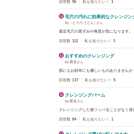
回答数
96
私も知りたい！
1
毛穴の汚れに効果的なクレンジン
by :::とろろうどん:::
さん
最近毛穴の黒ずみや角質が気になります。
回答数
112
私も知りたい！
3
おすすめのクレンジング
by 匿名
さん
肌にもお財布にも優しいものありませんか？
回答数
137
私も知りたい！
5
クレンジングバーム
by 匿名
さん
クレンジングした後ツッパることがなく保
回答数
84
私も知りたい！
1