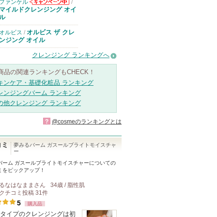
ファンケル
/
ファンケルから
マイルドクレンジング オイ
のお知らせがあ
ル
ります
オルビス ザ クレ
オルビス
/
ンジング オイル
クレンジング ランキングへ
商品の関連ランキングもCHECK！
キンケア・基礎化粧品 ランキング
レンジングバーム ランキング
の他クレンジング ランキング
?
@cosmeのランキングとは
コミ
夢みるバーム ガスールブライトモイスチャ
ー
バーム ガスールブライトモイスチャー
についての
ミをピックアップ！
るなはなまま
さん
34歳 / 脂性肌
クチコミ投稿
31
件
5
購入品
タイプのクレンジングは初