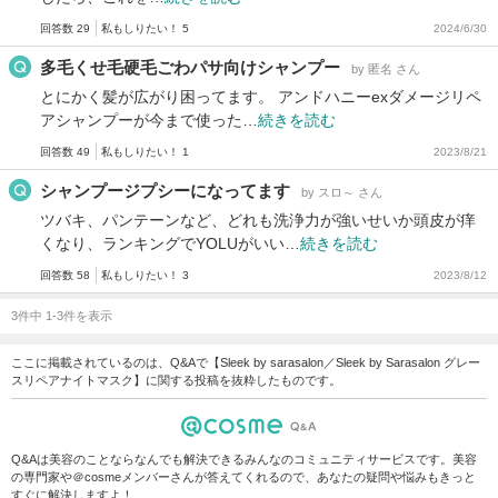
回答数 29
私もしりたい！ 5
2024/6/30
多毛くせ毛硬毛ごわパサ向けシャンプー
by 匿名 さん
とにかく髪が広がり困ってます。 アンドハニーexダメージリペ
アシャンプーが今まで使った…
続きを読む
回答数 49
私もしりたい！ 1
2023/8/21
シャンプージプシーになってます
by スロ～ さん
ツバキ、パンテーンなど、どれも洗浄力が強いせいか頭皮が痒
くなり、ランキングでYOLUがいい…
続きを読む
回答数 58
私もしりたい！ 3
2023/8/12
3件中 1-3件を表示
ここに掲載されているのは、Q&Aで【Sleek by sarasalon／Sleek by Sarasalon グレー
スリペアナイトマスク】に関する投稿を抜粋したものです。
Q&Aは美容のことならなんでも解決できるみんなのコミュニティサービスです。美容
の専門家や＠cosmeメンバーさんが答えてくれるので、あなたの疑問や悩みもきっと
すぐに解決しますよ！