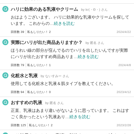
ハリに効果のある乳液やクリーム
by kr(・Θ・) さん
おはようございます。 ハリに効果的な乳液やクリームを探して
います。 これからの…
続きを読む
回答数 39
私もしりたい！ 2
2024/4/22
実際にハリが出た商品ありますか？
by 匿名 さん
ほうれい線の部分が窪んでるのでハリを出したいんですが実際
にハリが出たおすすめ商品ありま…
続きを読む
回答数 79
私もしりたい！ 1
2024/4/8
化粧水と乳液
by ないすみー さん
使用してる化粧水と乳液＆肌タイプを教えてください。
回答数 94
私もしりたい！ 0
2023/4/12
おすすめの乳液
by 匿名 さん
正直、乳液はあまり違いがないように思っています。 これはす
ごく良かったという乳液あり…
続きを読む
回答数 125
私もしりたい！ 2
2023/2/28