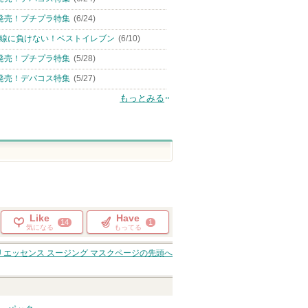
発売！プチプラ特集
(6/24)
線に負けない！ベストイレブン
(6/10)
発売！プチプラ特集
(5/28)
発売！デパコス特集
(5/27)
もっとみる
Like
Have
14
1
気になる
もってる
 エッセンス スージング マスク
ページの先頭へ