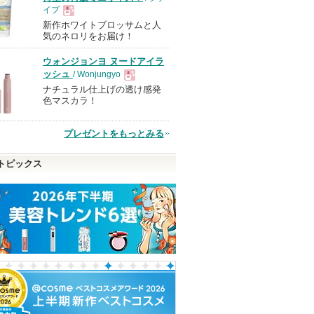
イプ
新作ホワイトブロッサムと人
現
気のネロリをお届け！
ウォンジョンヨ ヌードアイラ
品
ッシュ
/ Wonjungyo
ナチュラル仕上げの透け感発
現
色マスカラ！
品
プレゼントをもっとみる
トピックス