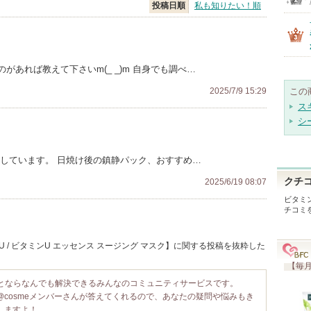
投稿日順
私も知りたい！順
あれば教えて下さいm(_ _)m 自身でも調べ…
2025/7/9 15:29
この
ス
シ
にしています。 日焼け後の鎮静パック、おすすめ…
クチ
2025/6/19 08:07
ビタミン
チコミ
n U / ビタミンU エッセンス スージング マスク】に関する投稿を抜粋した
【毎月
ことならなんでも解決できるみんなのコミュニティサービスです。
@cosmeメンバーさんが答えてくれるので、あなたの疑問や悩みもき
しますよ！