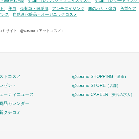
ンケア・基礎化粧品
Vitamin U パック・フェイスマスク
Vitamin U シートマ
キビ
美白
低刺激・敏感肌
アンチエイジング
肌のハリ・弾力
角質ケア
マンス
自然派化粧品・オーガニックコスメ
コミサイト -
@cosme（アットコスメ）
ストコスメ
@cosme SHOPPING
（通販）
レゼント
@cosme STORE
（店舗）
ューティニュース
@cosme CAREER
（美容の求人）
商品カレンダー
新クチコミ