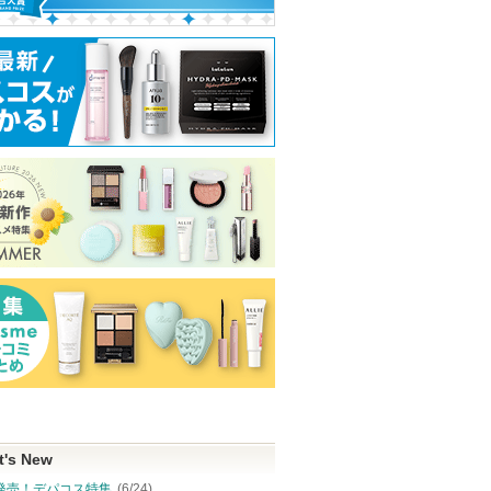
t's New
発売！デパコス特集
(6/24)