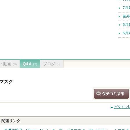
7月
紫外
6月
6月
・動画
Q&A
ブログ
(0)
(2)
(0)
 マスク
クチコミする
ビタミンU
ク
関連リンク