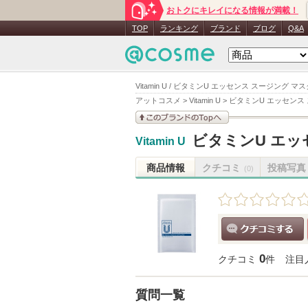
おトクにキレイになる情報が満載！
TOP
ランキング
ブランド
ブログ
Q&A
Vitamin U / ビタミンU エッセンス スージング マ
アットコスメ
>
Vitamin U
>
ビタミンU エッセンス
このブランドの情報を
ビタミンU エッ
Vitamin U
見る
商品情報
クチコミ
投稿写真
(0)
クチコミする
0
クチコミ
件
注目
質問一覧