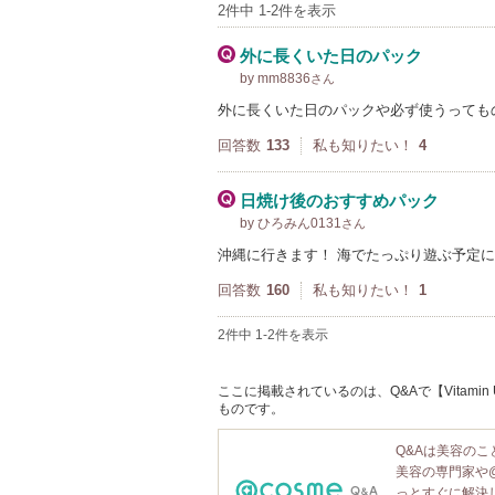
2件中 1-2件を表示
外に長くいた日のパック
by mm8836
さん
外に長くいた日のパックや必ず使うってものが
回答数
133
私も知りたい！
4
日焼け後のおすすめパック
by ひろみん0131
さん
沖縄に行きます！ 海でたっぷり遊ぶ予定
回答数
160
私も知りたい！
1
2件中 1-2件を表示
ここに掲載されているのは、Q&Aで【Vitami
ものです。
Q&Aは美容の
美容の専門家や
っとすぐに解決