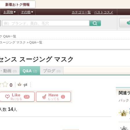
新着おトク情報
お買物
その他
カテゴリ一覧
ベストコスメ
スク Q&A一覧
 スージング マスク
>
Q&A一覧
センス スージング マスク
・動画
Q&A
ブログ
(0)
(2)
(0)
0
-pt
関連
Like
Have
14
1
気になる
もってる
パック
14
人数
人