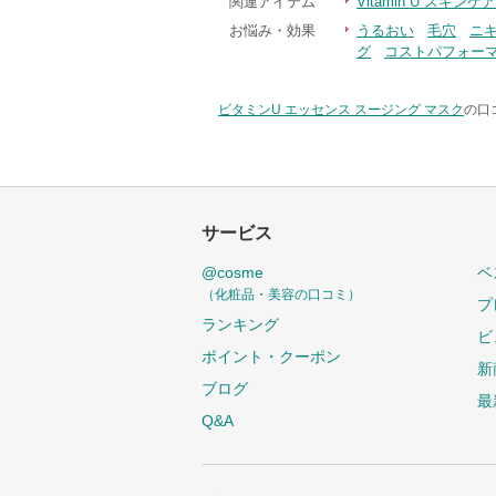
関連アイテム
Vitamin U スキ
お悩み・効果
うるおい
毛穴
ニ
グ
コストパフォー
ビタミンU エッセンス スージング マスク
の口
サービス
@cosme
ベ
（化粧品・美容の口コミ）
プ
ランキング
ビ
ポイント・クーポン
新
ブログ
最
Q&A