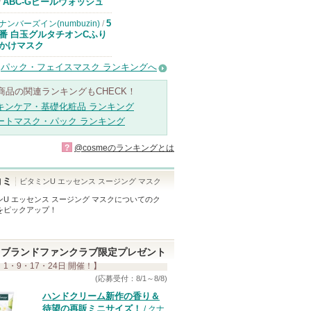
ドクターケイか
ABC-Gピールウォッシュ
/
らのお知らせが
あります
5
ナンバーズイン(numbuzin)
/
番 白玉グルタチオンCふり
かけマスク
パック・フェイスマスク ランキングへ
商品の関連ランキングもCHECK！
キンケア・基礎化粧品 ランキング
ートマスク・パック ランキング
?
@cosmeのランキングとは
コミ
ビタミンU エッセンス スージング マスク
U エッセンス スージング マスク
についてのク
をピックアップ！
ブランドファンクラブ限定プレゼント
 1・9・17・24日 開催！】
(応募受付：8/1～8/8)
ハンドクリーム新作の香り＆
待望の再販ミニサイズ！
/ クナ